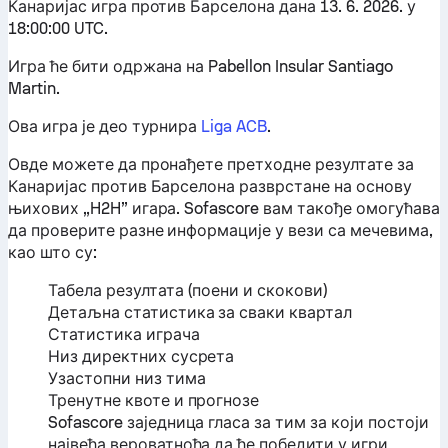
Канаријас игра против Барселона дана 13. 6. 2026. у
18:00:00 UTC.
Игра ће бити одржана на Pabellon Insular Santiago
Martin.
Ова игра је део турнира
Liga ACB
.
Овде можете да пронађете претходне резултате за
Канаријас против Барселона разврстане на основу
њихових „H2H” игара. Sofascore вам такође омогућава
да проверите разне информације у вези са мечевима,
као што су:
Табела резултата (поени и скокови)
Детаљна статистика за сваки квартал
Статистика играча
Низ директних сусрета
Узастопни низ тима
Тренутне квоте и прогнозе
Sofascore заједница гласа за тим за који постоји
највећа вероватноћа да ће победити у игри