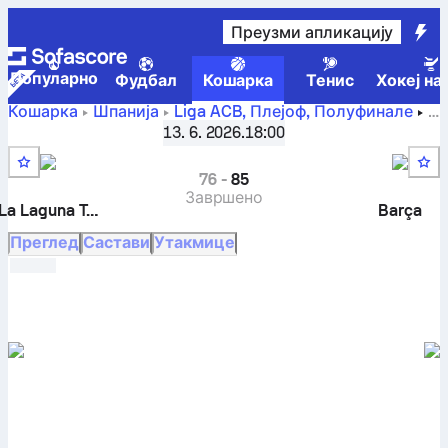
Преузми апликацију
Популарно
Фудбал
Кошарка
Тенис
Хокеј на
Кошарка
Шпанија
Liga ACB, Плејоф
,
Полуфинале
Канаријас против Барселона резултати уживо,
13. 6. 2026.
18:00
директни сусрети, распоред, прогнозе и статистика
76
-
85
Завршено
La Laguna Tenerife
Barça
Преглед
Састави
Утакмице