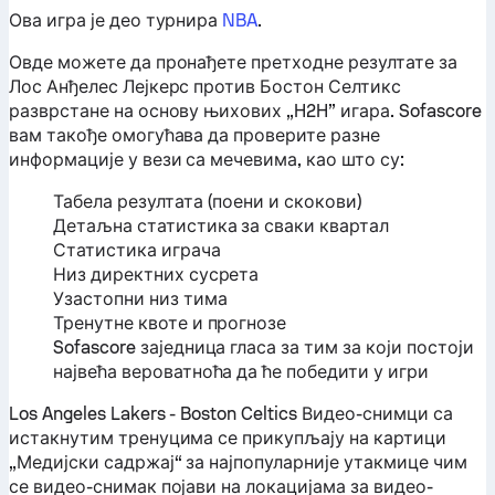
Ова игра је део турнира
NBA
.
Овде можете да пронађете претходне резултате за
Лос Анђелес Лејкерс против Бостон Селтикс
разврстане на основу њихових „H2H” игара. Sofascore
вам такође омогућава да проверите разне
информације у вези са мечевима, као што су:
Табела резултата (поени и скокови)
Детаљна статистика за сваки квартал
Статистика играча
Низ директних сусрета
Узастопни низ тима
Тренутне квоте и прогнозе
Sofascore заједница гласа за тим за који постоји
највећа вероватноћа да ће победити у игри
Los Angeles Lakers - Boston Celtics Видео-снимци са
истакнутим тренуцима се прикупљају на картици
„Медијски садржај“ за најпопуларније утакмице чим
се видео-снимак појави на локацијама за видео-