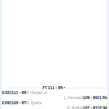
FT
111 - 89
0:22
111 - 89
R. Harper Jr.
2
L. Kennard
109 - 89
1:54
2
2:09
109 - 87
N. Queta
2
K. Bufkin
107 - 87
2:36
2