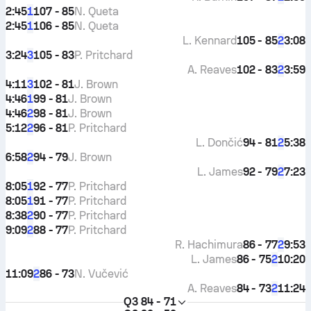
2:45
107 - 85
N. Queta
1
2:45
106 - 85
N. Queta
1
L. Kennard
105 - 85
3:08
2
3:24
105 - 83
P. Pritchard
3
A. Reaves
102 - 83
3:59
2
4:11
102 - 81
J. Brown
3
4:46
99 - 81
J. Brown
1
4:46
98 - 81
J. Brown
2
5:12
96 - 81
P. Pritchard
2
L. Dončić
94 - 81
5:38
2
6:58
94 - 79
J. Brown
2
L. James
92 - 79
7:23
2
8:05
92 - 77
P. Pritchard
1
8:05
91 - 77
P. Pritchard
1
8:38
90 - 77
P. Pritchard
2
9:09
88 - 77
P. Pritchard
2
R. Hachimura
86 - 77
9:53
2
L. James
86 - 75
10:20
2
11:09
86 - 73
N. Vučević
2
A. Reaves
84 - 73
11:24
2
Q3
84 - 71