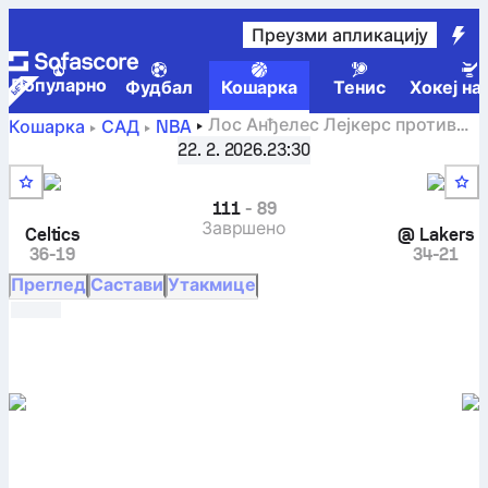
Преузми апликацију
Популарно
Фудбал
Кошарка
Тенис
Хокеј на
Лос Анђелес Лејкерс против
Кошарка
САД
NBA
Бостон Селтикс резултати уживо, директни сусрети,
22. 2. 2026.
23:30
распоред, прогнозе и статистика
111
-
89
Завршено
Celtics
@
Lakers
36-19
34-21
Преглед
Састави
Утакмице