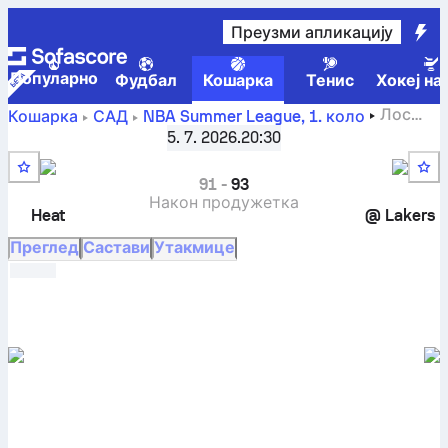
Преузми апликацију
Популарно
Фудбал
Кошарка
Тенис
Хокеј на
Лос
Кошарка
САД
NBA Summer League
,
1. коло
Анђелес Лејкерс против Мајами Хит резултати уживо,
5. 7. 2026.
20:30
директни сусрети, распоред, прогнозе и статистика
91
-
93
Након продужетка
Heat
@
Lakers
Преглед
Састави
Утакмице