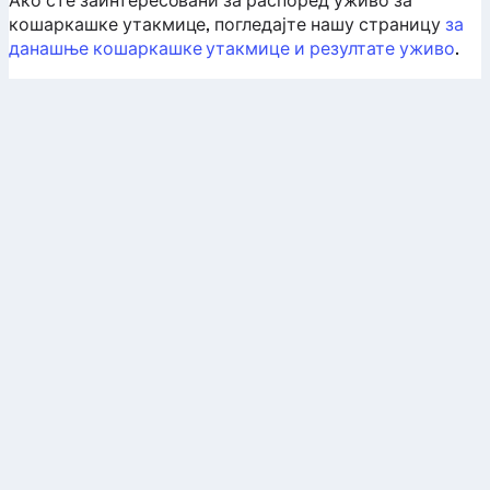
Ако сте заинтересовани за распоред уживо за
кошаркашке утакмице, погледајте нашу страницу
за
данашње кошаркашке утакмице и резултате уживо
.