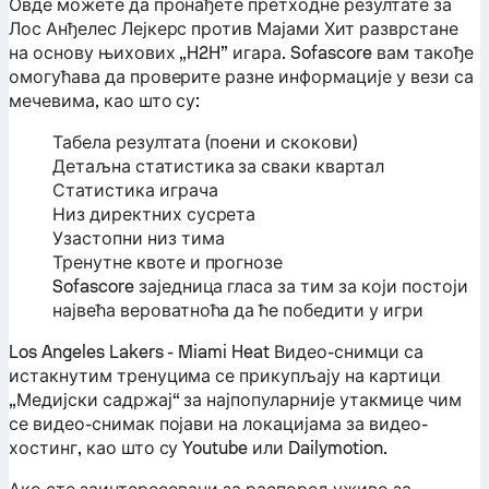
Овде можете да пронађете претходне резултате за
Лос Анђелес Лејкерс против Мајами Хит разврстане
на основу њихових „H2H” игара. Sofascore вам такође
омогућава да проверите разне информације у вези са
мечевима, као што су:
Табела резултата (поени и скокови)
Детаљна статистика за сваки квартал
Статистика играча
Низ директних сусрета
Узастопни низ тима
Тренутне квоте и прогнозе
Sofascore заједница гласа за тим за који постоји
највећа вероватноћа да ће победити у игри
Los Angeles Lakers - Miami Heat Видео-снимци са
истакнутим тренуцима се прикупљају на картици
„Медијски садржај“ за најпопуларније утакмице чим
се видео-снимак појави на локацијама за видео-
хостинг, као што су Youtube или Dailymotion.