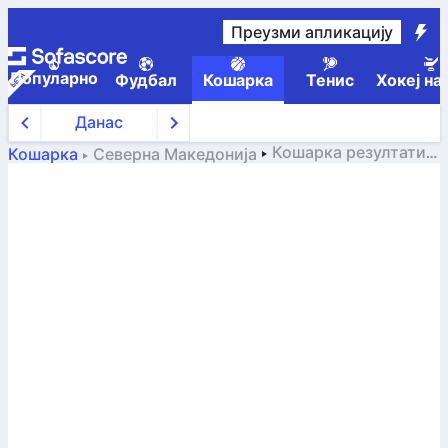
Преузми апликацију
Популарно
Фудбал
Кошарка
Тенис
Хокеј на
Данас
Кошарка
резултати
Кошарка
Северна Македонија
уживо