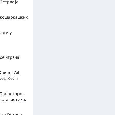
 Острва је
0 кошаркашких
рати у
се играча
Крило:
Will
des, Kevin
 Софаскоров
 статистика,
ска Острва.