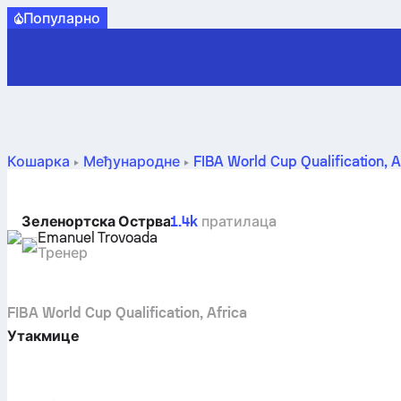
Популарно
Кошарка
Међународне
FIBA World Cup Qualification, A
Зеленортска Острва
1.4k
пратилацa
Emanuel Trovoada
Тренер
FIBA World Cup Qualification, Africa
Утакмице