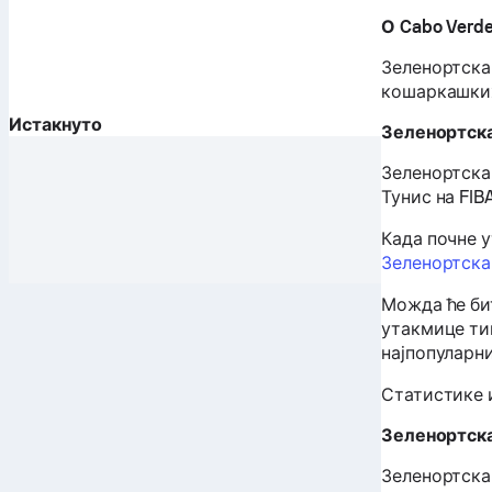
О Cabo Verd
Зеленортска 
кошаркашких
Истакнуто
Зеленортск
Зеленортска 
Тунис на FIBA
Када почне 
Зеленортска
Можда ће би
утакмице тим
најпопуларн
Статистике и
Зеленортск
Зеленортска 