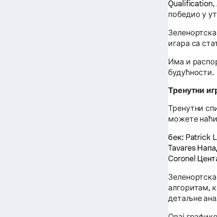
Qualification
победио у у
Зеленортска
игара са ст
Има и распор
будућности.
Тренутни иг
Тренутни сп
можете наћи
бек:
Patrick 
Tavares
Напа
Coronel
Цент
Зеленортска
алгоритам, 
детаљне ана
Овај график