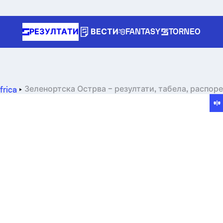
РЕЗУЛТАТИ
ВЕСТИ
FANTASY
TORNEO
Зеленортска Острва – резултати, табела, распоре
frica