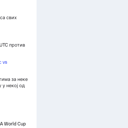
 са свих
 UTC против
с vs
тима за неке
 у некој од
A World Cup