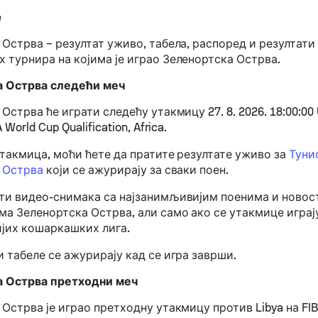
e
Острва – резултат уживо, табела, распоред и резултати
 турнира на којима је играо Зеленортска Острва.
а Острва следећи меч
Острва ће играти следећу утакмицу 27. 8. 2026. 18:00:00
 World Cup Qualification, Africa.
утакмица, моћи ћете да пратите резултате уживо за
Туни
 Острва
који се ажурирају за сваки поен.
ти видео-снимака са најзанимљивијим поенима и новос
а Зеленортска Острва, али само ако се утакмице играју
ијих кошаркашких лига.
 табеле се ажурирају кад се игра заврши.
а Острва претходни меч
Острва је играо претходну утакмицу против Libya на FIB