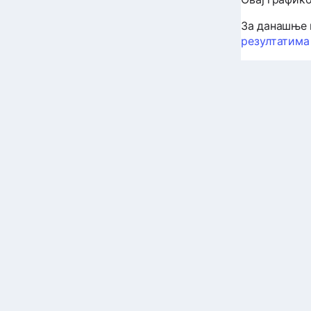
За данашње 
резултатима