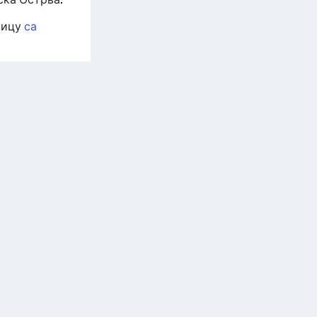
ницу
са