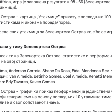
, Africa, игра је завршена резултатом 98 - 66 (Зеленортска
такмици).
 Острва – картица „Утакмице” приказује последњих 10
атистикама и иконама победа/пораз.
еда свих утакмица за Зеленортска Острва које ће се иг
рачи у тиму Зеленортска Острва
исак тима Зеленортска Острва, статистике и перформан
 на овој страници.
Lima, Anderson Correia, Shane Da Rosa, Fidel Mendonca
Бек-
дач:
Ivan Almeida, Betinho Gomes, Joel Almeida, Kenetti Men
ар:
Edy Tavares, Keven Gomes
 Острва – графички приказ перформанси је јединствени
који генеришемо на основу последњих 10 утакмица тима,
лизе и свог сопственог знања.
он може да помогне у прогнози утакмица тима Зеленорт