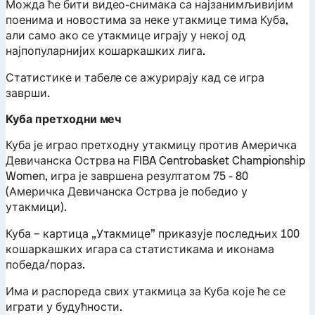
Можда ће бити видео-снимака са најзанимљивијим
поенима и новостима за неке утакмице тима Куба,
али само ако се утакмице играју у некој од
најпопуларнијих кошаркашких лига.
Статистике и табеле се ажурирају кад се игра
заврши.
Куба претходни меч
Куба је играо претходну утакмицу против Америчка
Девичанска Острва на FIBA Centrobasket Championship
Women, игра је завршена резултатом 75 - 80
(Америчка Девичанска Острва је победио у
утакмици).
Куба – картица „Утакмице” приказује последњих 100
кошаркашких игара са статистикама и иконама
победа/пораз.
Има и распореда свих утакмица за Куба које ће се
играти у будућности.