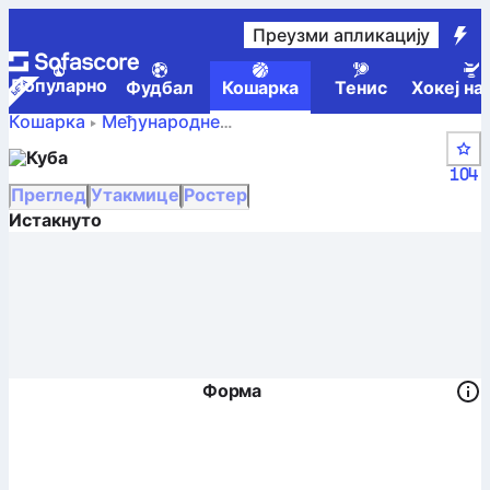
Преузми апликацију
Популарно
Фудбал
Кошарка
Тенис
Хокеј на
Кошарка
Међународне
Куба –
FIBA Centrobasket Championship Women
Куба
резултати, табела, распоред и играчи
104
Преглед
Утакмице
Ростер
Истакнуто
Форма