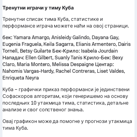
Тренутни играчи у тиму Куба
Тренутни списак тима Куба, статистике и
перформансе играча можете наћи на овој страници.
бек:
Yamara Amargo, Anisleidy Galindo, Dayana Gay,
Eugenia Fraguela, Keila Sagarra, Elianis Armentero, Dairis
Tornell, Betsy Guilarte
Бек-Крило:
Isabela Jourdain
Нападач:
Ellen Gilbert, Suanly Tanis
Крило-Бек:
Bexy
Claro, Maria Montero, Melissa Despaigne
Центар:
Nahomis Vargas-Hardy, Rachel Contreras, Liset Valdes,
Enriqueta Neyra
Куба – графички приказ перформанси је јединствени
Софаскоров алгоритам, који генеришемо на основу
последњих 10 утакмица тима, статистика, детаљне
анализе и свог сопственог знања.
Овај графикон може да помогне у прогнози утакмица
тима Куба.