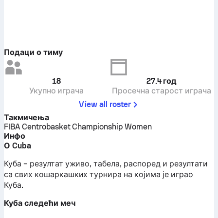
Подаци о тиму
18
27.4
год
Укупно играча
Просечна старост играча
View all roster
Такмичења
FIBA Centrobasket Championship Women
Инфо
О Cuba
Куба – резултат уживо, табела, распоред и резултати
са свих кошаркашких турнира на којима је играо
Куба.
Куба следећи меч