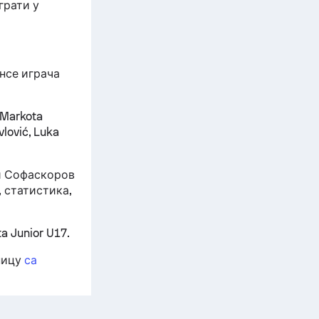
грати у
ансе играча
k Markota
vlović, Luka
ни Софаскоров
 статистика,
 Junior U17.
ницу
са