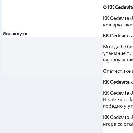
О KK Cedevit
KK Cedevita 
кошаркашких 
Истакнуто
KK Cedevita 
Можда ће би
утакмице тим
најпопуларн
Статистике и
KK Cedevita 
KK Cedevita 
Hrvatske za k
победио у у
KK Cedevita 
игара са ст