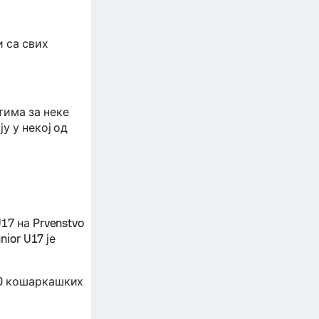
и са свих
тима за неке
у у некој од
17 на Prvenstvo
nior U17 је
00 кошаркашких