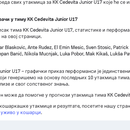
еда свих утакмица за KK Cedevita Junior U17 које ће се и
ачи у тиму KK Cedevita Junior U17
сак тима KK Cedevita Junior U17, статистике и перформ
 на овој страници.
r Blaskovic, Ante Rudez, El Emin Mesic, Sven Stosic, Patric
epan Banić, Nikola Mucnjak, Luka Pobor, Mak Kikaš, Lukša Pa
Junior U17 – графички приказ перформанси је јединстве
који генеришемо на основу последњих 10 утакмица тима,
лизе и свог сопственог знања.
н може да помогне у прогнози утакмица тима KK Cedevita
кошаркашке утакмице и резултате, посетите нашу стра
 уживо у кошарци
.