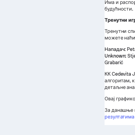
Има и распор
будућности.
Тренутни игр
Тренутни спи
можете наћи
Нападач:
Peta
Unknown:
Stj
Grabarić
KK Cedevita 
алгоритам, 
детаљне ана
Овај графико
За данашње 
резултатима