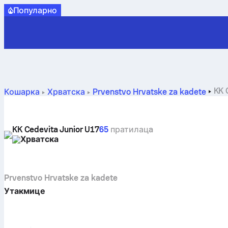
Популарно
KK 
Кошарка
Хрватска
Prvenstvo Hrvatske za kadete
KK Cedevita Junior U17
65
пратилацa
Хрватска
Prvenstvo Hrvatske za kadete
Утакмице