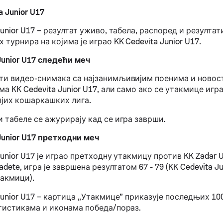
a Junior U17
Junior U17 – резултат уживо, табела, распоред и резултат
турнира на којима је играо KK Cedevita Junior U17.
Junior U17 следећи меч
ти видео-снимака са најзанимљивијим поенима и новос
а KK Cedevita Junior U17, али само ако се утакмице играј
ијих кошаркашких лига.
 табеле се ажурирају кад се игра заврши.
Junior U17 претходни меч
Junior U17 је играо претходну утакмицу против KK Zadar U
adete, игра је завршена резултатом 67 - 79 (KK Cedevita Ju
такмици).
Junior U17 – картица „Утакмице” приказује последњих 1
атистикама и иконама победа/пораз.