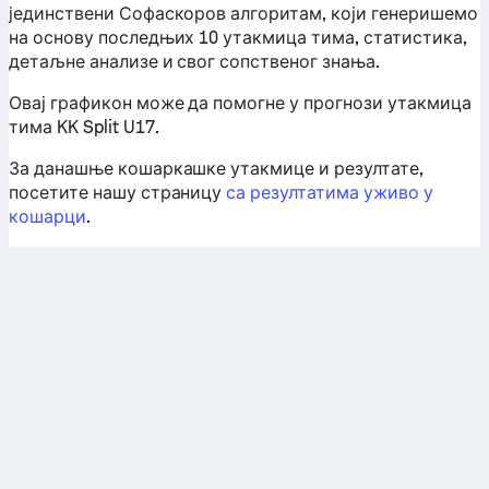
јединствени Софаскоров алгоритам, који генеришемо
на основу последњих 10 утакмица тима, статистика,
детаљне анализе и свог сопственог знања.
Овај графикон може да помогне у прогнози утакмица
тима KK Split U17.
За данашње кошаркашке утакмице и резултате,
посетите нашу страницу
са резултатима уживо у
кошарци
.