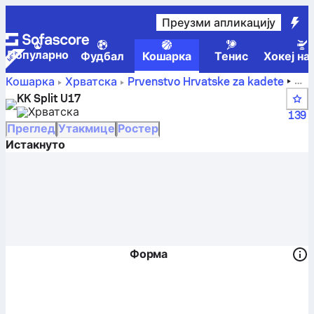
Преузми апликацију
Популарно
Фудбал
Кошарка
Тенис
Хокеј на
KK
Кошарка
Хрватска
Prvenstvo Hrvatske za kadete
Split U17 – резултати, табела, распоред и играчи
KK Split U17
Хрватска
139
Преглед
Утакмице
Ростер
Истакнуто
Форма