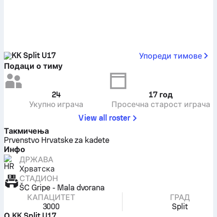
KK Split U17
Упореди тимове
Подаци о тиму
24
17
год
Укупно играча
Просечна старост играча
View all roster
Такмичења
Prvenstvo Hrvatske za kadete
Инфо
ДРЖАВА
Хрватска
СТАДИОН
ŠC Gripe - Mala dvorana
КАПАЦИТЕТ
ГРАД
3000
Split
О KK Split U17