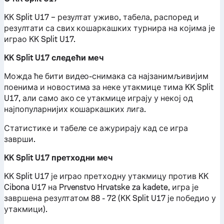
KK Split U17 – резултат уживо, табела, распоред и
резултати са свих кошаркашких турнира на којима је
играо KK Split U17.
KK Split U17 следећи меч
Можда ће бити видео-снимака са најзанимљивијим
поенима и новостима за неке утакмице тима KK Split
U17, али само ако се утакмице играју у некој од
најпопуларнијих кошаркашких лига.
Статистике и табеле се ажурирају кад се игра
заврши.
KK Split U17 претходни меч
KK Split U17 је играо претходну утакмицу против KK
Cibona U17 на Prvenstvo Hrvatske za kadete, игра је
завршена резултатом 88 - 72 (KK Split U17 је победио у
утакмици).