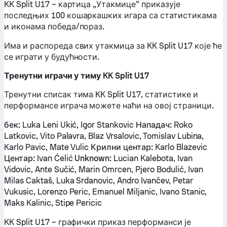
KK Split U17 – картица „Утакмице” приказује
последњих 100 кошаркашких игара са статистикама
и иконама победа/пораз.
Има и распореда свих утакмица за KK Split U17 које ће
се играти у будућности.
Тренутни играчи у тиму KK Split U17
Тренутни списак тима KK Split U17, статистике и
перформансе играча можете наћи на овој страници.
бек:
Luka Leni Ukić, Igor Stankovic
Нападач:
Roko
Latkovic, Vito Palavra, Blaz Vrsalovic, Tomislav Lubina,
Karlo Pavic, Mate Vulic
Крилни центар:
Karlo Blazevic
Центар:
Ivan Ćelić
Unknown:
Lucian Kalebota, Ivan
Vidovic, Ante Sučić, Marin Omrcen, Pjero Bodulić, Ivan
Milas Caktaš, Luka Srdanovic, Andro Ivančev, Petar
Vukusic, Lorenzo Peric, Emanuel Miljanic, Ivano Stanic,
Maks Kalinic, Stipe Pericic
KK Split U17 – графички приказ перформанси је