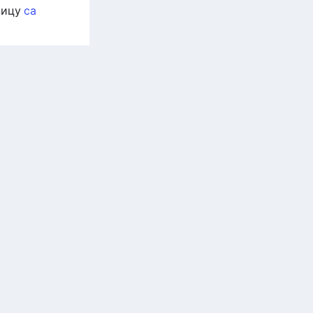
ницу
са