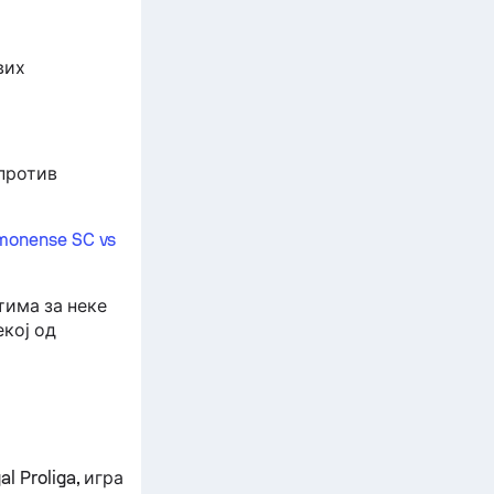
вих
 против
monense SC vs
тима за неке
екој од
 Proliga, игра