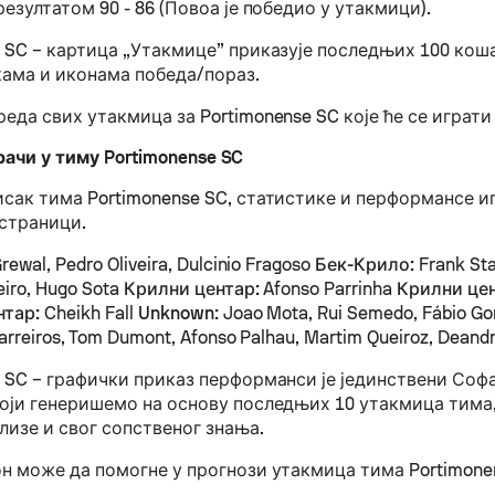
резултатом 90 - 86 (Повоа је победио у утакмици).
e SC – картица „Утакмице” приказује последњих 100 ко
кама и иконама победа/пораз.
еда свих утакмица за Portimonense SC које ће се играти
рачи у тиму Portimonense SC
исак тима Portimonense SC, статистике и перформансе 
 страници.
ewal, Pedro Oliveira, Dulcinio Fragoso
Бек-Крило:
Frank St
eiro, Hugo Sota
Крилни центар:
Afonso Parrinha
Крилни цен
нтар:
Cheikh Fall
Unknown:
Joao Mota, Rui Semedo, Fábio Go
arreiros, Tom Dumont, Afonso Palhau, Martim Queiroz, Deand
e SC – графички приказ перформанси је јединствени Соф
који генеришемо на основу последњих 10 утакмица тима,
лизе и свог сопственог знања.
он може да помогне у прогнози утакмица тима Portimone