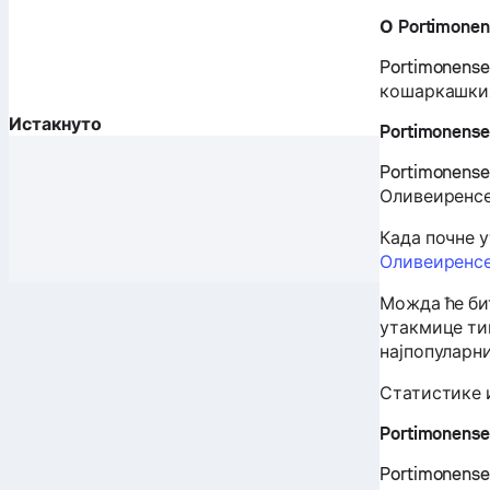
О Portimonen
Portimonense
кошаркашких 
Истакнуто
Portimonens
Portimonense
Оливеиренсе 
Када почне 
Оливеиренс
Можда ће би
утакмице тим
најпопуларн
Статистике и
Portimonens
Portimonense