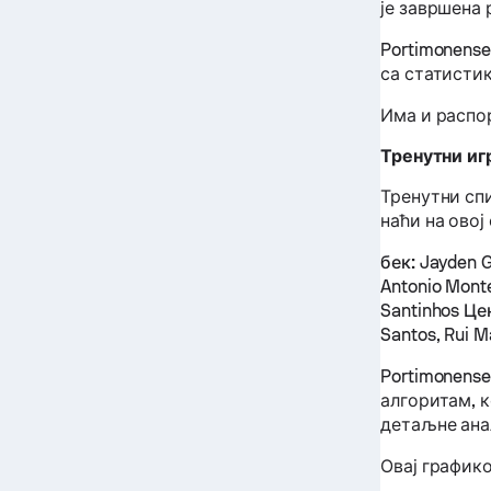
је завршена 
Portimonens
са статисти
Има и распор
Тренутни иг
Тренутни сп
наћи на овој
бек:
Jayden Gr
Antonio Mont
Santinhos
Це
Santos, Rui M
Portimonens
алгоритам, 
детаљне ана
Овај график