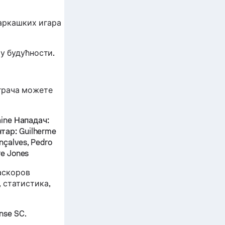
шаркашких игара
 у будућности.
играча можете
aine
Нападач:
тар:
Guilherme
nçalves, Pedro
re Jones
аскоров
 статистика,
nse SC.