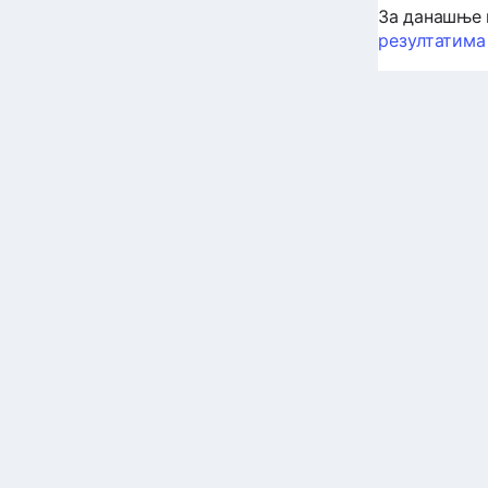
За данашње 
резултатима