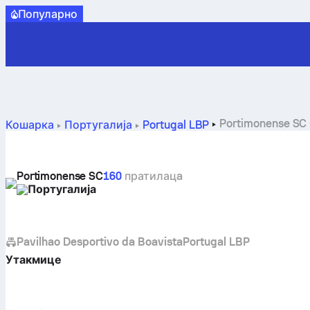
Популарно
Portimonense SC
Кошарка
Португалија
Portugal LBP
Portimonense SC
160
пратилацa
Португалија
Pavilhao Desportivo da Boavista
Portugal LBP
Утакмице