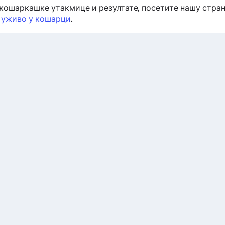
кошаркашке утакмице и резултате, посетите нашу стра
 уживо у кошарци
.