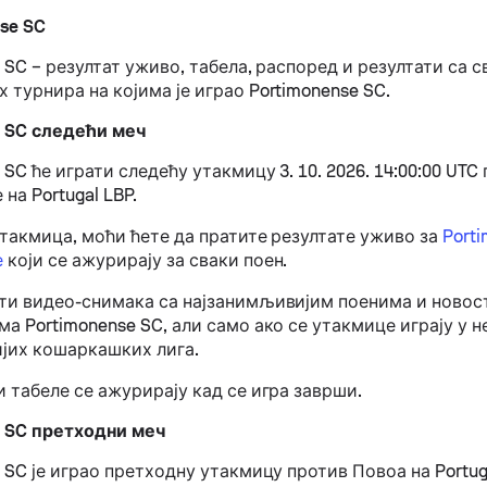
se SC
 SC – резултат уживо, табела, распоред и резултати са с
турнира на којима је играо Portimonense SC.
e SC следећи меч
 SC ће играти следећу утакмицу 3. 10. 2026. 14:00:00 UTC
на Portugal LBP.
утакмица, моћи ћете да пратите резултате уживо за
Porti
е
који се ажурирају за сваки поен.
ти видео-снимака са најзанимљивијим поенима и новос
а Portimonense SC, али само ако се утакмице играју у н
ијих кошаркашких лига.
 табеле се ажурирају кад се игра заврши.
e SC претходни меч
 SC је играо претходну утакмицу против Повоа на Portugal