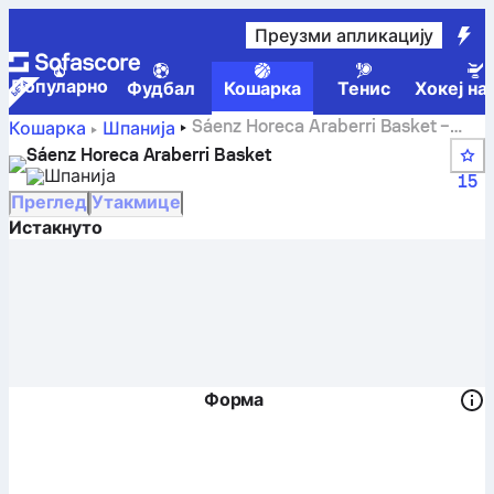
Преузми апликацију
Популарно
Фудбал
Кошарка
Тенис
Хокеј на
Sáenz Horeca Araberri Basket –
Кошарка
Шпанија
резултати, табела, распоред и играчи
Sáenz Horeca Araberri Basket
Шпанија
15
Преглед
Утакмице
Истакнуто
Форма