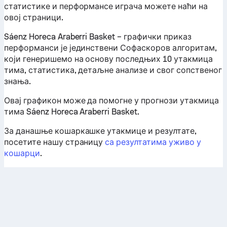
статистике и перформансе играча можете наћи на
овој страници.
Sáenz Horeca Araberri Basket – графички приказ
перформанси је јединствени Софаскоров алгоритам,
који генеришемо на основу последњих 10 утакмица
тима, статистика, детаљне анализе и свог сопственог
знања.
Овај графикон може да помогне у прогнози утакмица
тима Sáenz Horeca Araberri Basket.
За данашње кошаркашке утакмице и резултате,
посетите нашу страницу
са резултатима уживо у
кошарци
.