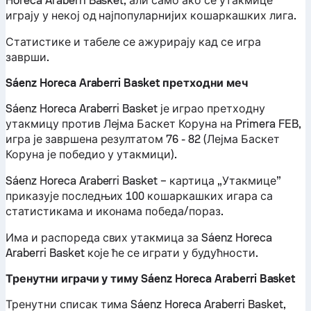
Horeca Araberri Basket, али само ако се утакмице
играју у некој од најпопуларнијих кошаркашких лига.
Статистике и табеле се ажурирају кад се игра
заврши.
Sáenz Horeca Araberri Basket претходни меч
Sáenz Horeca Araberri Basket је играо претходну
утакмицу против Лејма Баскет Коруна на Primera FEB,
игра је завршена резултатом 76 - 82 (Лејма Баскет
Коруна је победио у утакмици).
Sáenz Horeca Araberri Basket – картица „Утакмице”
приказује последњих 100 кошаркашких игара са
статистикама и иконама победа/пораз.
Има и распореда свих утакмица за Sáenz Horeca
Araberri Basket које ће се играти у будућности.
Тренутни играчи у тиму Sáenz Horeca Araberri Basket
Тренутни списак тима Sáenz Horeca Araberri Basket,