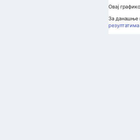
Овај график
За данашње 
резултатима