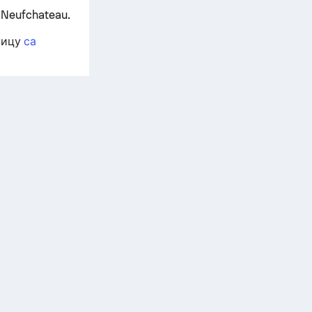
Neufchateau.
ницу
са