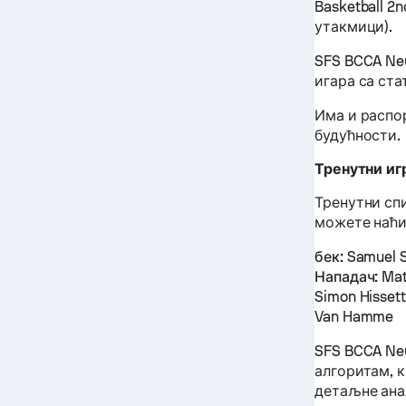
Basketball 2n
утакмици).
SFS BCCA Ne
игара са ст
Има и распор
будућности.
Тренутни иг
Тренутни сп
можете наћи
бек:
Samuel S
Нападач:
Mat
Simon Hisset
Van Hamme
SFS BCCA Ne
алгоритам, 
детаљне ана