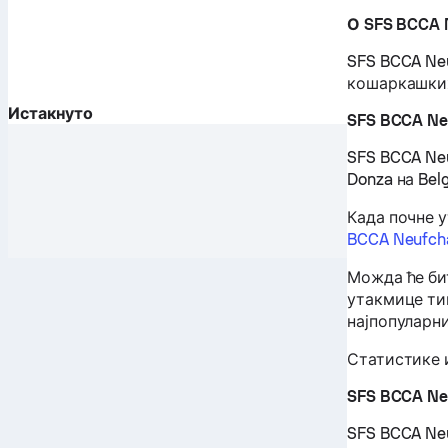
О SFS BCCA 
SFS BCCA Neu
кошаркашких
Истакнуто
SFS BCCA Ne
SFS BCCA Neu
Donza на Belg
Када почне 
BCCA Neufch
Можда ће би
утакмице тим
најпопуларн
Статистике и
SFS BCCA Ne
SFS BCCA Neu