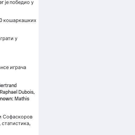
er је победио у
00 кошаркашких
грати у
ансе играча
Bertrand
Raphael Dubois,
nown:
Mathis
ни Софаскоров
 статистика,