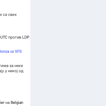
и са свих
0 UTC против LDP
Donza vs SFS
тима за неке
у у некој од
er на Belgian