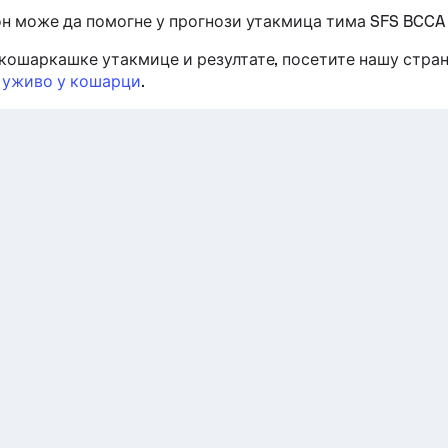
он може да помогне у прогнози утакмица тима SFS BCCA 
кошаркашке утакмице и резултате, посетите нашу стра
 уживо у кошарци
.