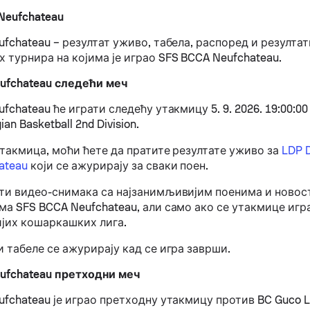
Neufchateau
fchateau – резултат уживо, табела, распоред и резултат
 турнира на којима је играо SFS BCCA Neufchateau.
ufchateau следећи меч
fchateau ће играти следећу утакмицу 5. 9. 2026. 19:00:0
ian Basketball 2nd Division.
утакмица, моћи ћете да пратите резултате уживо за
LDP 
ateau
који се ажурирају за сваки поен.
ти видео-снимака са најзанимљивијим поенима и новос
а SFS BCCA Neufchateau, али само ако се утакмице играј
ијих кошаркашких лига.
 табеле се ажурирају кад се игра заврши.
ufchateau претходни меч
fchateau је играо претходну утакмицу против BC Guco Li