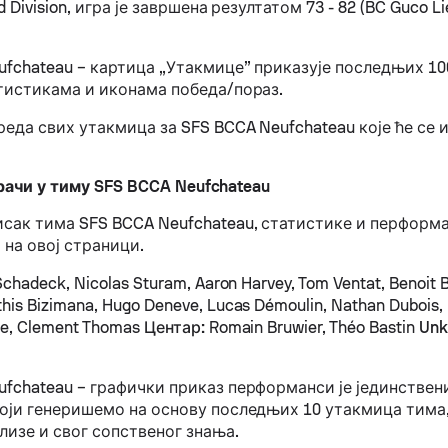
d Division, игра је завршена резултатом 73 - 82 (BC Guco Li
ufchateau – картица „Утакмице” приказује последњих 1
атистикама и иконама победа/пораз.
еда свих утакмица за SFS BCCA Neufchateau које ће се и
рачи у тиму SFS BCCA Neufchateau
исак тима SFS BCCA Neufchateau, статистике и перформ
 на овој страници.
chadeck, Nicolas Sturam, Aaron Harvey, Tom Ventat, Benoit 
his Bizimana, Hugo Deneve, Lucas Démoulin, Nathan Dubois, 
te, Clement Thomas
Центар:
Romain Bruwier, Théo Bastin
Unk
ufchateau – графички приказ перформанси је јединстве
који генеришемо на основу последњих 10 утакмица тима,
лизе и свог сопственог знања.