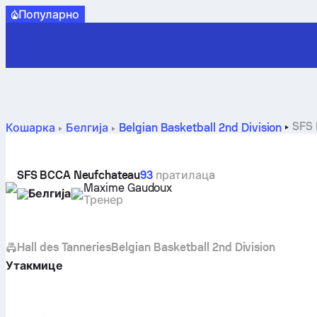
Популарно
SFS 
Кошарка
Белгија
Belgian Basketball 2nd Division
SFS BCCA Neufchateau
93
пратилацa
Maxime Gaudoux
Белгија
Тренер
Hall des Tanneries
Belgian Basketball 2nd Division
Утакмице