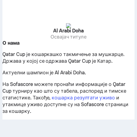
Al Arabi Doha
Освајач титуле
О нама
Qatar Cup је кошаркашко такмичење за мушкарце.
Држава у којој се одржава Qatar Cup је Катар.
Актуелни шампион је Al Arabi Doha.
На Sofascore можете пронаћи информације о Qatar
Cup турниру као што су табела, распоред и тимске
статистике. Такође,
кошарка резултати уживо
и
утакмице уживо доступне су на Sofascore страници
за кошарку.