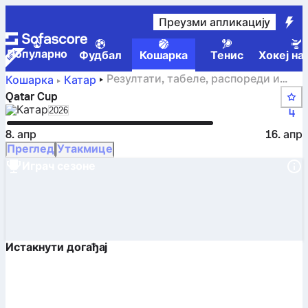
Преузми апликацију
Популарно
Фудбал
Кошарка
Тенис
Хокеј на
Резултати, табеле, распореди и
Кошарка
Катар
статистике са турнира Qatar Cup
Qatar Cup
Катар
Select season in unique tournament header
2026
4
8. апр
16. апр
Преглед
Утакмице
Играч сезоне
Истакнути догађај