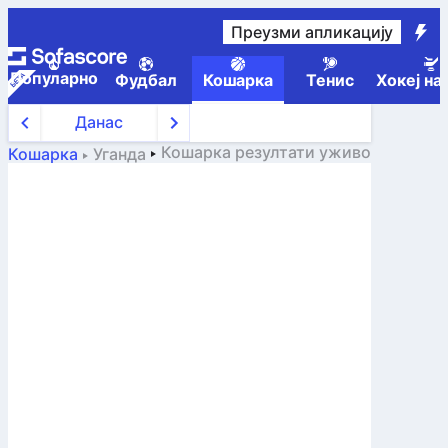
Преузми апликацију
Популарно
Фудбал
Кошарка
Тенис
Хокеј на
Данас
Кошарка
резултати уживо
Кошарка
Уганда