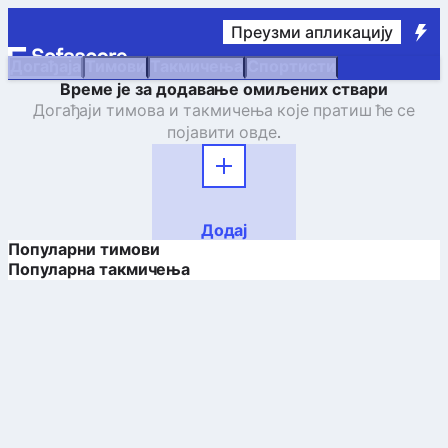
Преузми апликацију
Догађаја
Тимови
Такмичења
Спортисти
Време је за додавање омиљених ствари
Догађаји тимова и такмичења које пратиш ће се
појавити овде.
Додај
Популарни тимови
Популарна такмичења