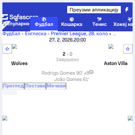
Преузми апликацију
Популарно
Фудбал
Кошарка
Тенис
Хокеј на
Фудбал
Енглеска
Premier League
,
28. коло
Wolverhampton
-
Aston Villa
резулат уживо, међусобни
27. 2. 2026.
20:00
резултати, табела и предвиђања
2
-
0
Завршено
Wolves
Aston Villa
Rodrigo Gomes
90' +8
João Gomes
61'
Преглед
Поставе
Мечеви