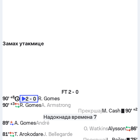
Замах утакмице
FT
2 - 0
+
8
90'
R. Gomes
2 - 0
+
3
90'
R. Gomes
A. Armstrong
+
2
Прекршај
M. Cash
90'
Надокнада времена 7
89'
A. Gomes
André
O. Watkins
Alysson
86'
81'
T. Arokodare
J. Bellegarde
Прекршај
L. Bailey
75'