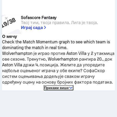
Sofascore Fantasy
Твој тим, твоја правила. Лига је твоја.
Играј сада
О мечу
Check the Match Momentum graph to see which team is
dominating the match in real time.
Wolverhampton
је играо против
Aston Villa
у 2 утакмица
ове сезоне.
Тренутно,
Wolverhampton
рангира 20., док
Aston Villa
држи 4. позиција. Желите да упоредите
најбоље оцењеног играча у обе екипе? СофаСкор
систем оцењивања додељује сваком играчу
одређену оцену на основу бројних фактора података.
Прикажи више