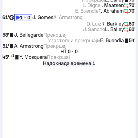
L. Digne
I. Maatsen
70'
E. Buendía
T. Abraham
70'
61'
J. Gomes
A. Armstrong
1 - 0
D. Luiz
R. Barkley
60'
J. Sancho
L. Bailey
60'
58'
J. Bellegarde
Прекршај
Узастопни прекршаји
E. Buendía
54'
51'
A. Armstrong
Прекршај
HT
0 - 0
+
1
45'
Y. Mosquera
Прекршај
Надокнада времена 1