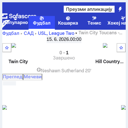
Преузми апликацију
Популарно
Фудбал
Кошарка
Тенис
Хокеј на
Twin City Toucans
-
Фудбал
САД
USL, League Two
Hill Country Lobos
резулат уживо, међусобни
15. 6. 2026.
00:00
резултати, табела и предвиђања
0
-
1
Завршено
Twin City
Hill Country Lobos
Neshawn Sutherland
20'
Преглед
Мечеви