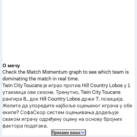
О мечу
Check the Match Momentum graph to see which team is
dominating the match in real time.
Twin City Toucans
је играо против
Hill Country Lobos
у 1
утакмица ове сезоне.
Тренутно,
Twin City Toucans
рангира 8., док
Hill Country Lobos
држи 7. позиција.
Желите да упоредите најбоље оцењеног играча у обе
екипе? СофаСкор систем оцењивања додељује
сваком играчу одређену оцену на основу бројних
фактора података.
Прикажи више