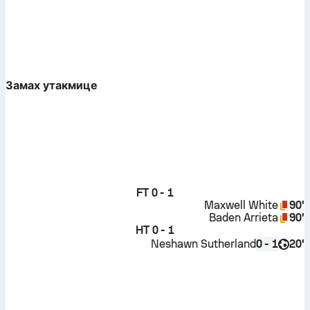
Замах утакмице
FT
0 - 1
Maxwell White
90'
Baden Arrieta
90'
HT
0 - 1
Neshawn Sutherland
20'
0 - 1