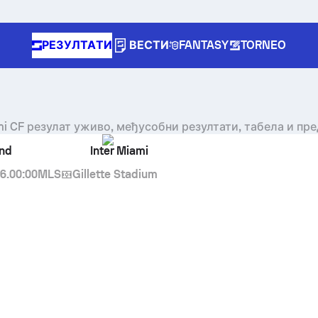
РЕЗУЛТАТИ
ВЕСТИ
FANTASY
TORNEO
mi CF
резулат уживо, међусобни резултати, табела и пр
nd
Inter Miami
6.
00:00
MLS
Gillette Stadium