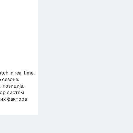
ch in real time.
 сезоне.
 позиција.
кор систем
них фактора