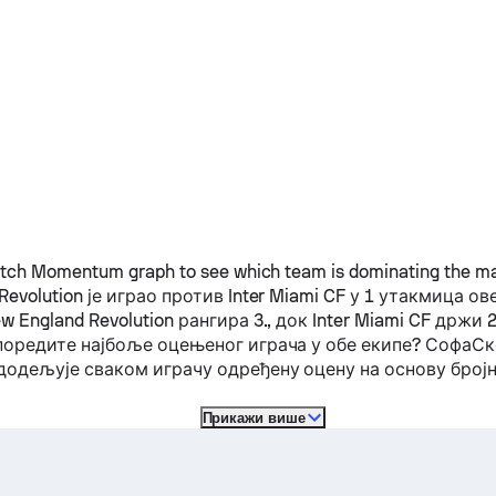
ch Momentum graph to see which team is dominating the mat
Revolution
је играо против
Inter Miami CF
у 1 утакмица ове
w England Revolution
рангира 3., док
Inter Miami CF
држи 2.
поредите најбоље оцењеног играча у обе екипе? СофаС
одељује сваком играчу одређену оцену на основу број
Прикажи више