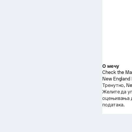
О мечу
Check the Mat
New England 
Тренутно,
Ne
Желите да у
оцењивања д
података.