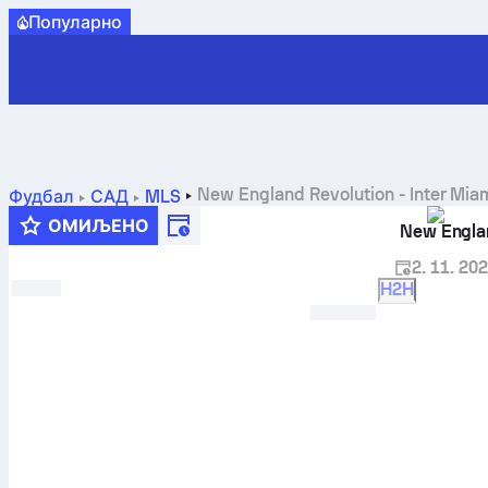
Популарно
New England Revolution
-
Inter Mia
Фудбал
САД
MLS
ОМИЉЕНО
New Engla
2. 11. 202
H2H