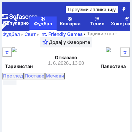
Преузми апликацију
Популарно
Фудбал
Кошарка
Тенис
Хокеј на
Таџикистан
-
Фудбал
Свет
Int. Friendly Games
Палестина
резулат уживо, међусобни резултати,
Додај у Фаворите
табела и предвиђања
Отказано
1. 6. 2026.
,
13:00
Таџикистан
Палестина
Преглед
Поставе
Мечеви