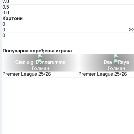
7.0
0.5
0.0
Картони
0
0
Ж
0
Популарна поређења играча
Gianluigi Donnarumma
David Raya
Голман
Голман
Premier League
25/26
Premier League
25/26