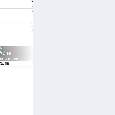
-
-
-
-
-
-
n Dias
ени играч
25/26