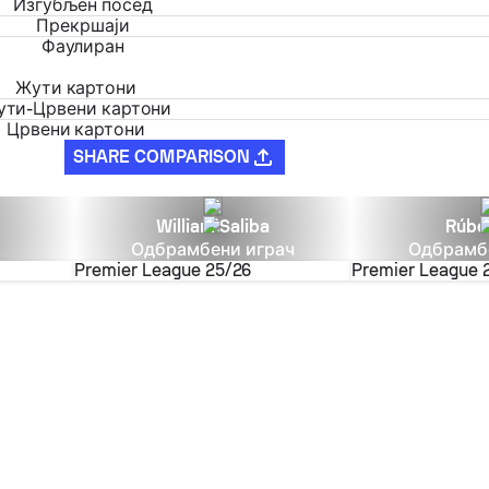
Изгубљен посед
Прекршаји
Фаулиран
Жути картони
ути-Црвени картони
Црвени картони
SHARE COMPARISON
William Saliba
Rúbe
Одбрамбени играч
Одбрамб
Premier League
25/26
Premier League