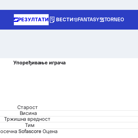
РЕЗУЛТАТИ
ВЕСТИ
FANTASY
TORNEO
Упоређивање играча
Старост
Висина
Тржишна вредност
Тим
осечна Sofascore Оцена