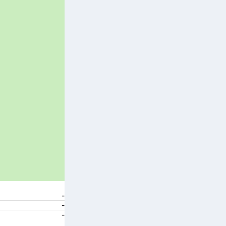
-
-
-