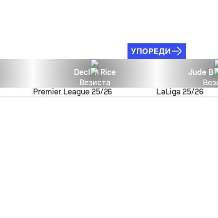
УПОРЕДИ
Declan Rice
Jude Be
Везиста
Вез
Premier League
25/26
LaLiga
25/26