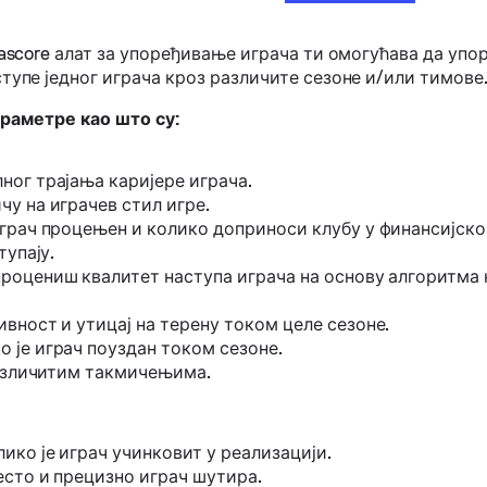
ascore алат за упоређивање играча ти омогућава да упо
тупе једног играча кроз различите сезоне и/или тимове
раметре као што су:
ног трајања каријере играча.
у на играчев стил игре.
 играч процењен и колико доприноси клубу у финансијск
тупају.
процениш квалитет наступа играча на основу алгоритма 
ивност и утицај на терену током целе сезоне.
о је играч поуздан током сезоне.
различитим такмичењима.
лико је играч учинковит у реализацији.
есто и прецизно играч шутира.