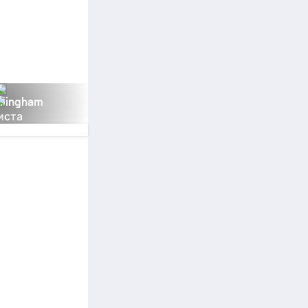
llingham
иста