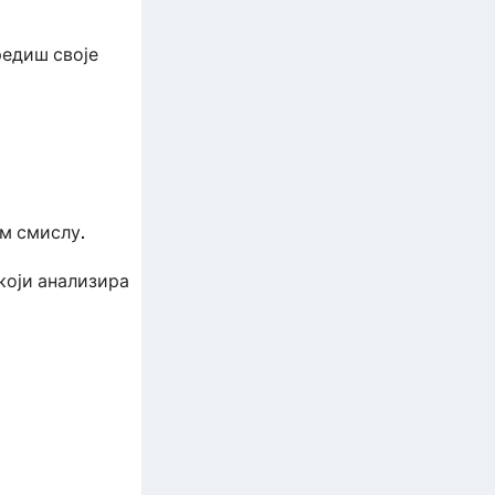
редиш своје
.
ом смислу.
који анализира