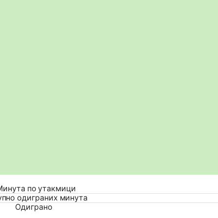
Минута по утакмици
упно одиграних минута
Одиграно