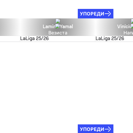
УПОРЕДИ
Lamine Yamal
Viníciu
Везиста
Нап
LaLiga
25/26
LaLiga
25/26
УПОРЕДИ