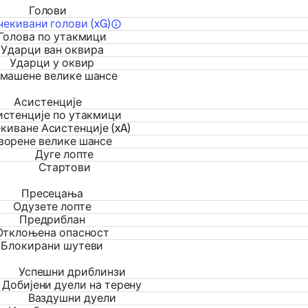
Голови
чекивани голови (xG)
Голова по утакмици
Ударци ван оквира
Ударци у оквир
машене велике шансе
Асистенције
истенције по утакмици
киване Асистенције (xA)
ворене велике шансе
Дуге лопте
Стартови
Пресецања
Одузете лопте
Предриблан
Отклоњена опасност
Блокирани шутеви
Успешни дриблинзи
Добијени дуели на терену
Ваздушни дуели