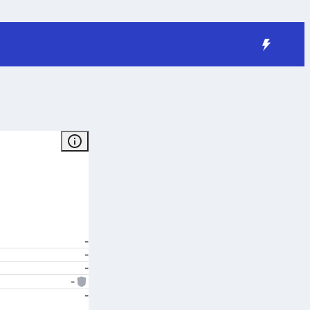
-
-
-
-
-