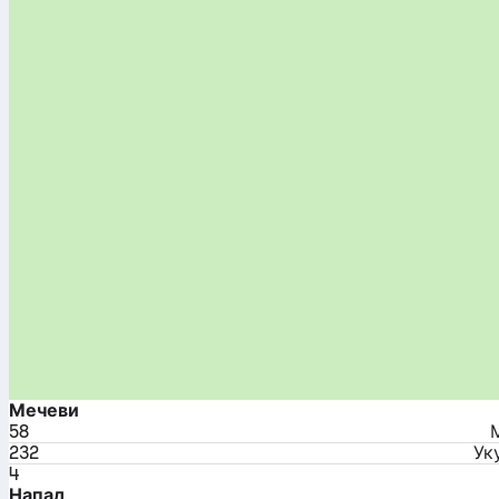
Мечеви
58
232
Ук
4
Напад