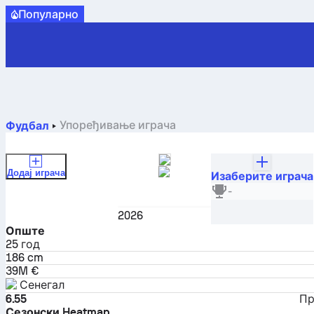
Популарно
Упоређивање играча
Фудбал
Додај играча
Изаберите играча
Nicolas Jackson
-
Нападач
2026
Опште
25
год
186 cm
39M €
Сенегал
6.55
Пр
Сезонски Heatmap