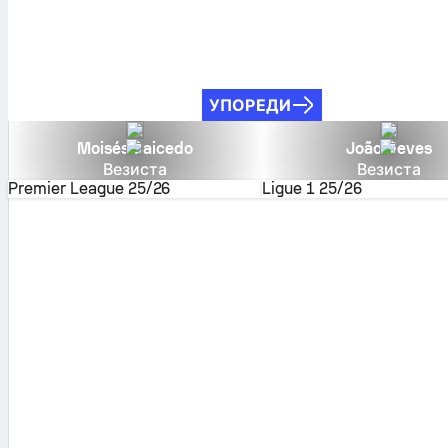
УПОРЕДИ
Moisés Caicedo
João Neves
Везиста
Везиста
Premier League
25/26
Ligue 1
25/26