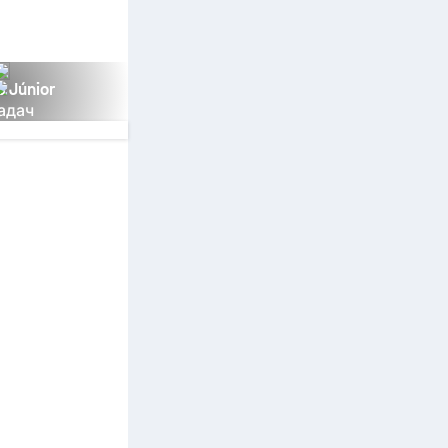
s Júnior
адач