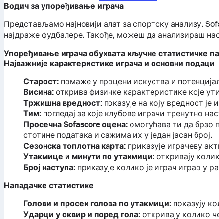
Водич за упоређивање играча
Представљамо најновији алат за спортску анализу. Sof
најдраже фудбалере. Такође, можеш да анализираш нас
Упоређивање играча обухвата кључне статистичке па
Најважније карактеристике играча и основни подаци
Старост:
помаже у процени искуства и потенцијал
Висина:
открива физичке карактеристике које утич
Тржишна вредност:
показује на коју вредност је
Тим:
погледај за које клубове играчи тренутно нас
Просечна Sofascore оцена:
омогућава ти да брзо 
стотине података и сажима их у један јасан број.
Сезонска топлотна карта:
приказује играчеву акт
Утакмице и минути по утакмици:
откривају колик
Број наступа:
приказује колико је играч играо у 
Нападачке статистике
Голови и просек голова по утакмици:
показују ко
Ударци у оквир и поред гола:
откривају колико ч