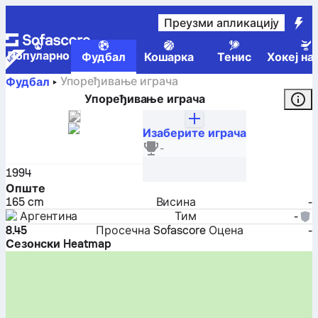
Преузми апликацију
Популарно
Фудбал
Кошарка
Тенис
Хокеј на
Упоређивање играча
Фудбал
Упоређивање играча
Изаберите играча
Diego Armando Maradona
-
Везиста
1994
Опште
165 cm
Висина
-
Аргентина
Тим
-
8.45
Просечна Sofascore Оцена
-
Сезонски Heatmap