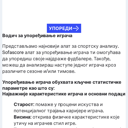
УПОРЕДИ
Водич за упоређивање играча
Представљамо најновији алат за спортску анализу.
Sofascore алат за упоређивање играча ти омогућава
да упоредиш своје најдраже фудбалере. Такође,
можеш да анализираш наступе једног играча кроз
различите сезоне и/или тимове.
Упоређивање играча обухвата кључне статистичке
параметре као што су:
Најважније карактеристике играча и основни подаци
Старост:
помаже у процени искуства и
потенцијалног трајања каријере играча.
Висина:
открива физичке карактеристике које
утичу на играчев стил игре.