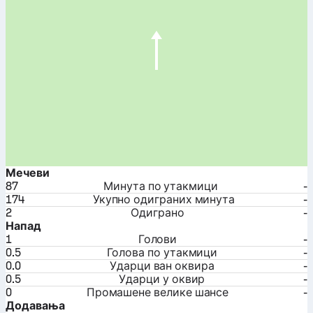
Мечеви
87
Минута по утакмици
-
174
Укупно одиграних минута
-
2
Одиграно
-
Напад
1
Голови
-
0.5
Голова по утакмици
-
0.0
Ударци ван оквира
-
0.5
Ударци у оквир
-
0
Промашене велике шансе
-
Додавања