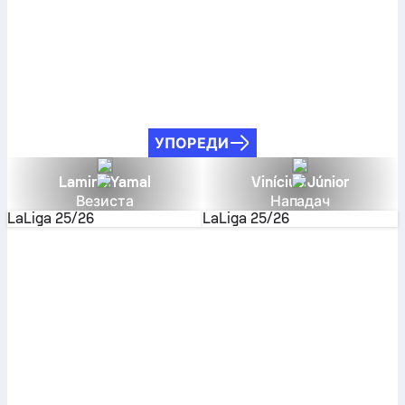
УПОРЕДИ
Lamine Yamal
Vinícius Júnior
Везиста
Нападач
LaLiga
25/26
LaLiga
25/26