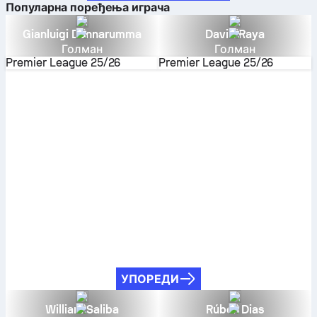
Популарна поређења играча
Gianluigi Donnarumma
David Raya
Голман
Голман
Premier League
25/26
Premier League
25/26
УПОРЕДИ
William Saliba
Rúben Dias