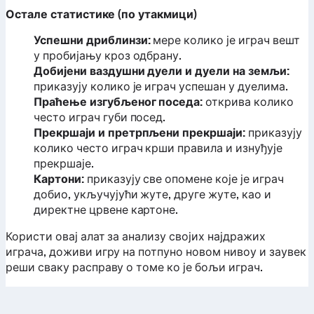
Остале статистике (по утакмици)
Успешни дриблинзи:
мере колико је играч вешт
у пробијању кроз одбрану.
Добијени ваздушни дуели и дуели на земљи:
приказују колико је играч успешан у дуелима.
Праћење изгубљеног поседа:
открива колико
често играч губи посед.
Прекршаји и претрпљени прекршаји:
приказују
колико често играч крши правила и изнуђује
прекршаје.
Картони:
приказују све опомене које је играч
добио, укључујући жуте, друге жуте, као и
директне црвене картоне.
Користи овај алат за анализу својих најдражих
играча, доживи игру на потпуно новом нивоу и заувек
реши сваку расправу о томе ко је бољи играч.