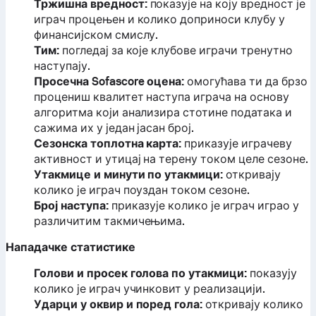
Тржишна вредност:
показује на коју вредност је
играч процењен и колико доприноси клубу у
финансијском смислу.
Тим:
погледај за које клубове играчи тренутно
наступају.
Просечна Sofascore оцена:
омогућава ти да брзо
процениш квалитет наступа играча на основу
алгоритма који анализира стотине података и
сажима их у један јасан број.
Сезонска топлотна карта:
приказује играчеву
активност и утицај на терену током целе сезоне.
Утакмице и минути по утакмици:
откривају
колико је играч поуздан током сезоне.
Број наступа:
приказује колико је играч играо у
различитим такмичењима.
Нападачке статистике
Голови и просек голова по утакмици:
показују
колико је играч учинковит у реализацији.
Ударци у оквир и поред гола:
откривају колико