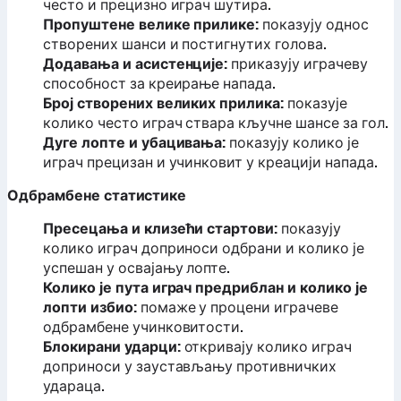
често и прецизно играч шутира.
Пропуштене велике прилике:
показују однос
створених шанси и постигнутих голова.
Додавања и асистенције:
приказују играчеву
способност за креирање напада.
Број створених великих прилика:
показује
колико често играч ствара кључне шансе за гол.
Дуге лопте и убацивања:
показују колико је
играч прецизан и учинковит у креацији напада.
Одбрамбене статистике
Пресецања и клизећи стартови:
показују
колико играч доприноси одбрани и колико је
успешан у освајању лопте.
Колико је пута играч предриблан и колико је
лопти избио:
помаже у процени играчеве
одбрамбене учинковитости.
Блокирани ударци:
откривају колико играч
доприноси у заустављању противничких
удараца.