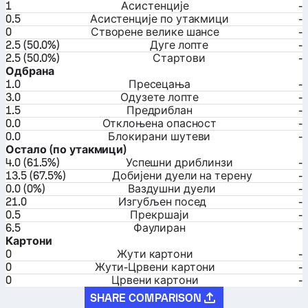
1
Асистенције
-
0.5
Асистенције по утакмици
-
0
Створене велике шансе
-
2.5 (50.0%)
Дуге лопте
-
2.5 (50.0%)
Стартови
-
Одбрана
1.0
Пресецања
-
3.0
Одузете лопте
-
1.5
Предриблан
-
0.0
Отклоњена опасност
-
0.0
Блокирани шутеви
-
Остало (по утакмици)
4.0 (61.5%)
Успешни дриблинзи
-
13.5 (67.5%)
Добијени дуели на терену
-
0.0 (0%)
Ваздушни дуели
-
21.0
Изгубљен посед
-
0.5
Прекршаји
-
6.5
Фаулиран
-
Картони
0
Жути картони
-
0
Жути-Црвени картони
-
0
Црвени картони
-
SHARE COMPARISON