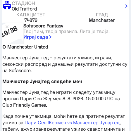
СТАДИОН
Old Trafford
КАПАЦИТЕТ
ГРАД
74879
Manchester
Sofascore Fantasy
Твој тим, твоја правила. Лига је твоја.
Играј сада
О Manchester United
Манчестер Јунајтед – резултати уживо, играчи,
сезонски распоред и данашњи резултати доступни су
на Sofascore.
Манчестер Јунајтед следећи меч
Манчестер Јунајтед ће играти следећу утакмицу
против Пари Сен Жермен 8. 8. 2026. 15:00:00 UTC на
Club Friendly Games.
Када почне утакмица, моћи ћете да пратите резултат
уживо за
Пари Сен Жермен vs Манчестер Јунајтед
,
табелу, ажуриране резултате уживо сваког минута и