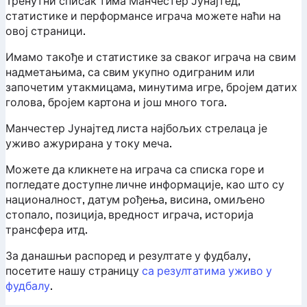
Тренутни списак тима Манчестер Јунајтед,
статистике и перформансе играча можете наћи на
овој страници.
Имамо такође и статистике за сваког играча на свим
надметањима, са свим укупно одиграним или
започетим утакмицама, минутима игре, бројем датих
голова, бројем картона и још много тога.
Манчестер Јунајтед листа најбољих стрелаца је
уживо ажурирана у току меча.
Можете да кликнете на играча са списка горе и
погледате доступне личне информације, као што су
националност, датум рођења, висина, омиљено
стопало, позиција, вредност играча, историја
трансфера итд.
За данашњи распоред и резултате у фудбалу,
посетите нашу страницу
са резултатима уживо у
фудбалу
.