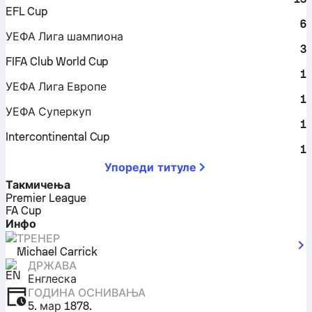
EFL Cup
6
УЕФА Лига шампиона
3
FIFA Club World Cup
1
УЕФА Лига Европе
1
УЕФА Суперкуп
1
Intercontinental Cup
1
Упореди титуле
Такмичења
Premier League
FA Cup
Инфо
ТРЕНЕР
Michael Carrick
ДРЖАВА
Енглеска
ГОДИНА ОСНИВАЊА
5. мар 1878.