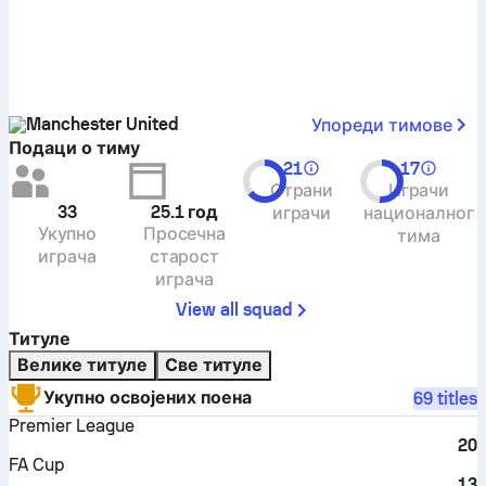
Manchester United
Упореди тимове
Подаци о тиму
21
17
Страни
Играчи
33
25.1
год
играчи
националног
Укупно
Просечна
тима
играча
старост
играча
View all squad
Титуле
Велике титуле
Све титуле
Укупно освојених поена
69 titles
Premier League
20
FA Cup
13