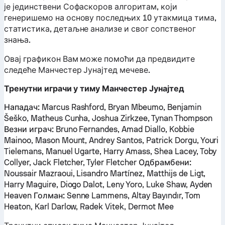
је јединствени Софаскоров алгоритам, који
генеришемо на основу последњих 10 утакмица тима,
статистика, детаљне анализе и свог сопственог
знања.
Овај графикон Вам може помоћи да предвидите
следеће Манчестер Јунајтед мечеве.
Тренутни играчи у тиму Манчестер Јунајтед
Нападач:
Marcus Rashford, Bryan Mbeumo, Benjamin
Šeško, Matheus Cunha, Joshua Zirkzee, Tynan Thompson
Везни играч:
Bruno Fernandes, Amad Diallo, Kobbie
Mainoo, Mason Mount, Andrey Santos, Patrick Dorgu, Youri
Tielemans, Manuel Ugarte, Harry Amass, Shea Lacey, Toby
Collyer, Jack Fletcher, Tyler Fletcher
Одбрамбени:
Noussair Mazraoui, Lisandro Martínez, Matthijs de Ligt,
Harry Maguire, Diogo Dalot, Leny Yoro, Luke Shaw, Ayden
Heaven
Голман:
Senne Lammens, Altay Bayındır, Tom
Heaton, Karl Darlow, Radek Vitek, Dermot Mee