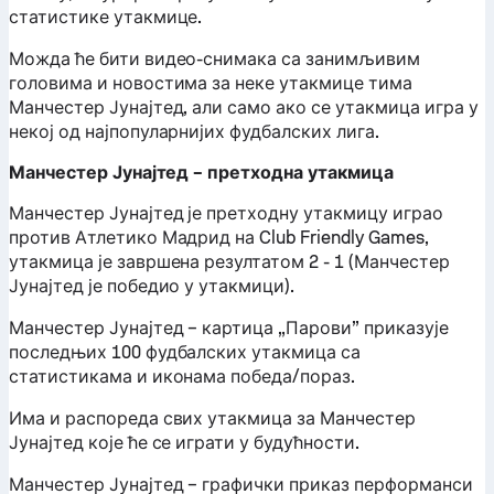
статистике утакмице.
Можда ће бити видео-снимака са занимљивим
головима и новостима за неке утакмице тима
Манчестер Јунајтед, али само ако се утакмица игра у
некој од најпопуларнијих фудбалских лига.
Манчестер Јунајтед – претходна утакмица
Манчестер Јунајтед је претходну утакмицу играо
против Атлетико Мадрид на Club Friendly Games,
утакмица је завршена резултатом 2 - 1 (Манчестер
Јунајтед је победио у утакмици).
Манчестер Јунајтед – картица „Парови” приказује
последњих 100 фудбалских утакмица са
статистикама и иконама победа/пораз.
Има и распореда свих утакмица за Манчестер
Јунајтед које ће се играти у будућности.
Манчестер Јунајтед – графички приказ перформанси