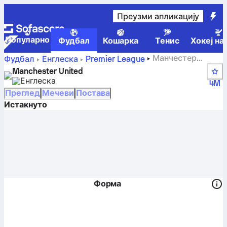
Преузми апликацију
Популарно
Фудбал
Кошарка
Тенис
Хокеј на
Манчестер
Фудбал
Енглеска
Premier League
Јунајтед – резултати, парови, табела и статистике
Manchester United
играча
Енглеска
4M
Преглед
Мечеви
Постава
Истакнуто
Форма