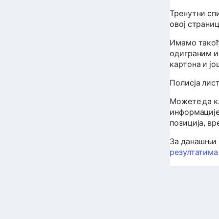
Тренутни сп
овој страниц
Имамо такођ
одиграним и
картона и јо
Полисја лис
Можете да кл
информације
позиција, вр
За данашњи 
резултатима