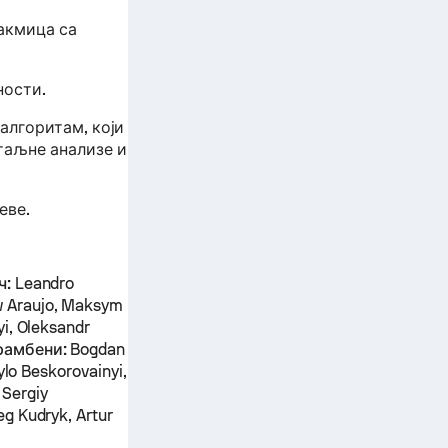
акмица са
ности.
алгоритам, који
таљне анализе и
еве.
ч:
Leandro
w Araujo, Maksym
yi, Oleksandr
амбени:
Bogdan
ylo Beskorovainyi,
 Sergiy
g Kudryk, Artur