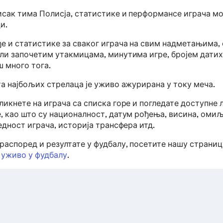
исак тима Полисја, статистике и перформансе играча м
и.
е и статистике за сваког играча на свим надметањима, 
ли започетим утакмицама, минутима игре, бројем датих 
ш много тога.
та најбољих стрелаца је уживо ажурирана у току меча.
икнете на играча са списка горе и погледате доступне 
, као што су националност, датум рођења, висина, омиљ
едност играча, историја трансфера итд.
распоред и резултате у фудбалу, посетите нашу страни
 уживо у фудбалу
.