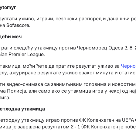
hytomyr
езултати уживо, играчи, сезонски распоред и данашњи р
на Sofascore.
дећи меч
грати следећу утакмицу против Черноморец Одеса 2. 8. 2
ian Premier League.
утакмица, моћи ћете да пратите резултат уживо за
Черно
белу, ажуриране резултате уживо сваког минута и стати
ти видео-снимака са занимљивим головима и новостима
а Полисја, али само ако се утакмица игра у некој од на
лига.
ретходна утакмица
ретходну утакмицу играо против ФК Копенхаген на UEFA 
мица је завршена резултатом 2 - 1 (ФК Копенхаген је поб