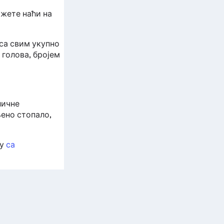
ожете наћи на
са свим укупно
голова, бројем
личне
ено стопало,
цу
са