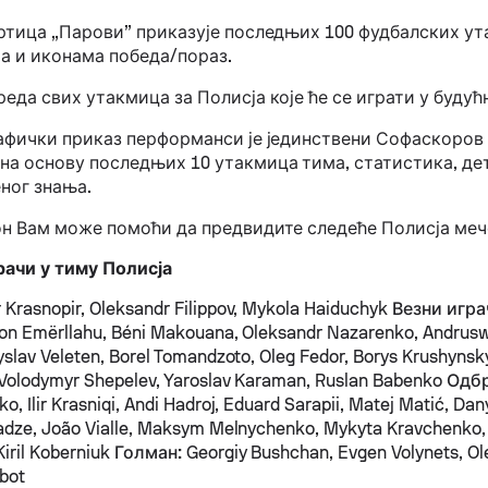
артица „Парови” приказује последњих 100 фудбалских ут
а и иконама победа/пораз.
еда свих утакмица за Полисја које ће се играти у будућ
рафички приказ перформанси је јединствени Софаскоров 
на основу последњих 10 утакмица тима, статистика, де
ног знања.
он Вам може помоћи да предвидите следеће Полисја меч
рачи у тиму Полисја
 Krasnopir, Oleksandr Filippov, Mykola Haiduchyk
Везни игра
don Emërllahu, Béni Makouana, Oleksandr Nazarenko, Andrus
yslav Veleten, Borel Tomandzoto, Oleg Fedor, Borys Krushynsk
 Volodymyr Shepelev, Yaroslav Karaman, Ruslan Babenko
Одбр
, Ilir Krasniqi, Andi Hadroj, Eduard Sarapii, Matej Matić, Dan
adze, João Vialle, Maksym Melnychenko, Mykyta Kravchenko,
iril Koberniuk
Голман:
Georgiy Bushchan, Evgen Volynets, Ole
bot