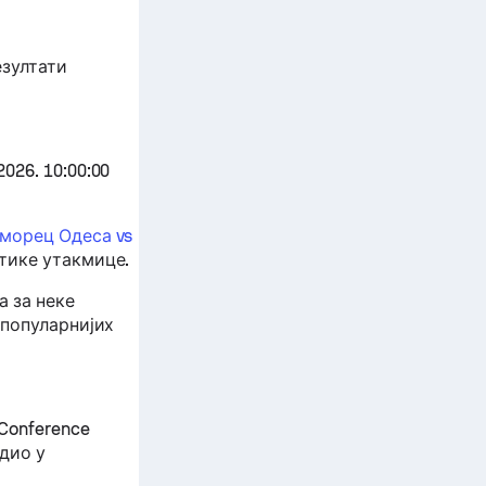
езултати
026. 10:00:00
морец Одеса vs
стике утакмице.
 за неке
јпопуларнијих
Conference
едио у