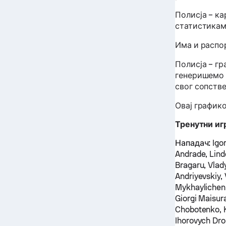
Полисја – к
статистикам
Има и распор
Полисја – г
генеришемо 
свог сопстве
Овај график
Тренутни иг
Нападач:
Igor
Andrade, Lin
Bragaru, Vlad
Andriyevskiy,
Mykhaylichenko
Giorgi Maisur
Chobotenko, K
Ihorovych Dro