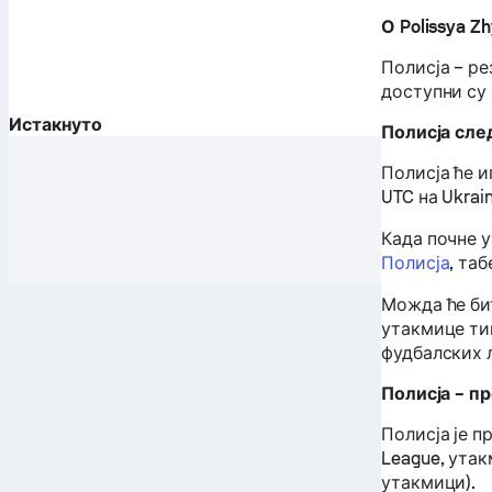
О Polissya Z
Полисја – р
доступни су 
Истакнуто
Полисја сле
Полисја ће и
UTC на Ukrain
Када почне 
Полисја
, та
Можда ће би
утакмице тим
фудбалских 
Полисја – п
Полисја је п
League, утак
утакмици).