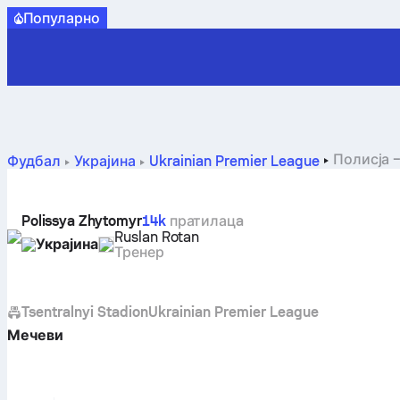
Популарно
Полисја –
Фудбал
Украјина
Ukrainian Premier League
Polissya Zhytomyr
14k
пратилацa
Ruslan Rotan
Украјина
Тренер
Tsentralnyi Stadion
Ukrainian Premier League
Мечеви