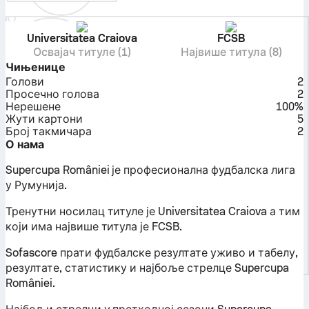
Universitatea Craiova
FCSB
Освајач титуле (1)
Највише титула (8)
Чињенице
Голови
2
Просечно голова
2
Нерешене
100%
Жути картони
5
Број такмичара
2
О нама
Supercupa României је професионална фудбалска лига
у Румунија.
Тренутни носилац титуле је Universitatea Craiova а тим
који има највише титула је FCSB.
Sofascore прати фудбалске резултате уживо и табелу,
резултате, статистику и најбоље стрелце Supercupa
României.