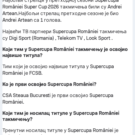
Најбољи стрелци у претходној сезони Supercupa
României Super Cup 2026 такмичења били су Andrei
Artean.Најбољи стрелац претходне сезоне је био
Andrei Artean са 1 голова.
Највећи ТВ партнери Supercupa României такмичења
су Digi Sport (Romania) , Telekom TV , Look Sport .
Који тим у Supercupa României такмичењу је освојио
највише титула?
Тим који је освојио највише титула у Supercupa
României је FCSB.
Ко је први освојио Supercupa României?
CSA Steaua Bucuresti је први освојио Supercupa
României.
Који тим је носилац титуле у Supercupa României
такмичењу?
Тренутни носилац титуле у Supercupa României је