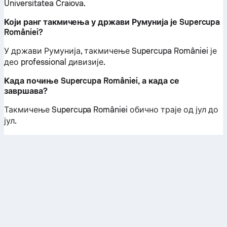
Universitatea Craiova.
Који ранг такмичења у држави Румунија је Supercupa
României?
У држави Румунија, такмичење Supercupa României је
део professional дивизије.
Када почиње Supercupa României, а када се
завршава?
Такмичење Supercupa României обично траје од јул до
јул.