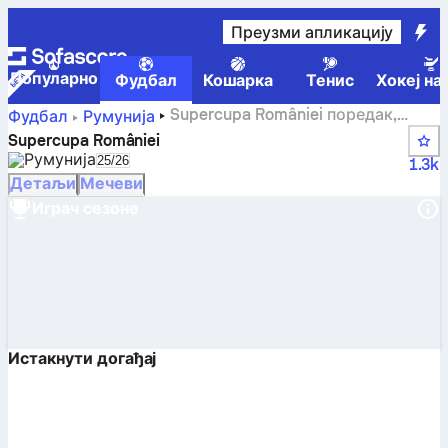
Преузми апликацију
Популарно
Фудбал
Кошарка
Тенис
Хокеј на
Supercupa României поредак,
Фудбал
Румунија
кола, резултати и статистике
Supercupa României
Румунија
Select season in unique tournament header
25/26
1.3k
Детаљи
Мечеви
Играч сезоне
Истакнути догађај