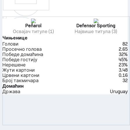
Peñarol
Defensor Sporting
Освајач титуле (1)
Највише титула (3)
Чињенице
Голови
82
Просечно голова
2.65
Победе домаћина
32%
Победе гостију
45%
Нерешене
23%
Жути картони
3.48
Црвени картони
0.16
Број такмичара
32
Домаћин
Држава
Uruguay