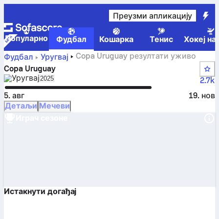
Преузми апликацију
Популарно
Фудбал
Кошарка
Тенис
Хокеј на
Copa Uruguay резултати уживо
Фудбал
Уругвај
Copa Uruguay
Уругвај
Select season in unique tournament header
2025
2.7k
5. авг
19. нов
Детаљи
Мечеви
Играч сезоне
Истакнути догађај