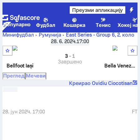
Преузми апликацију
Популарно
Фудбал
Кошарка
Тенис
Хокеј на
Минифудбал
Румунија
East Series - Group 6
,
2. коло
AS Bellfoot Iași
-
Bella Venezia București
28. 6. 2024.
17:00
3
-
1
Завршено
Bellfoot Iași
Bella Venezia București
Преглед
Мечеви
Креирао Ovidiu Ciocotisan
28. јун 2024. 17:00
FT