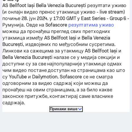
AS Bellfoot Iași
Bella Venezia București
резултати уживо
(и онлајн видео пренос утакмице уживо - live stream)
почиње 28. јун 2024. у 17:00 GMT у East Series - Group 6 -
Румунија.
Овде на Sofascore
резултатима уживо
можеш да пронађеш преглед свих претходних
утакмица између
AS Bellfoot Iași
и
Bella Venezia
București
, издвојених по међусобним сусретима.
Линкови ка сажецима за утакмицу
AS Bellfoot Iași
и
Bella Venezia București
налазе се у медија секцији и
доступни су за све најпопуларније утакмице одмах
чим видео постане доступан на страницама као што
су YouTube и Dailymotion. Sofascore се не сматра
одговорним за видео садржај који можеш да
пронађеш на овим страницама, а за било какве
законске притужбе, контактирај саме власнике
садржаја.
Прикажи више