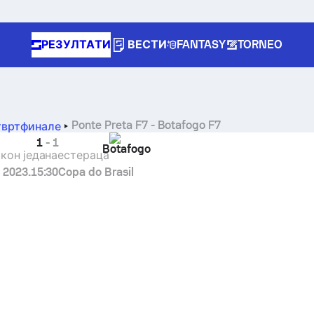
РЕЗУЛТАТИ
ВЕСТИ
FANTASY
TORNEO
Ponte Preta F7
-
Botafogo F7
твртфинале
1
-
1
Botafogo
кон једанаестераца
. 2023.
15:30
Copa do Brasil