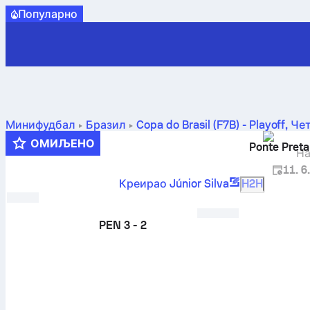
Популарно
Минифудбал
Бразил
Copa do Brasil (F7B) - Playoff
,
Че
ОМИЉЕНО
Ponte Preta
На
11. 6
Креирао Júnior Silva
H2H
PEN
3 - 2