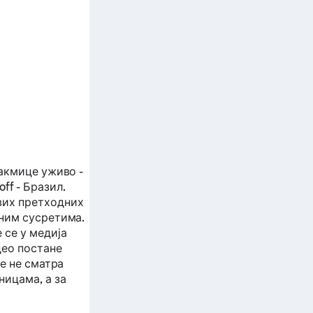
такмице уживо -
off - Бразил.
вих претходних
бним сусретима.
 се у медија
део постане
се не сматра
ницама, а за