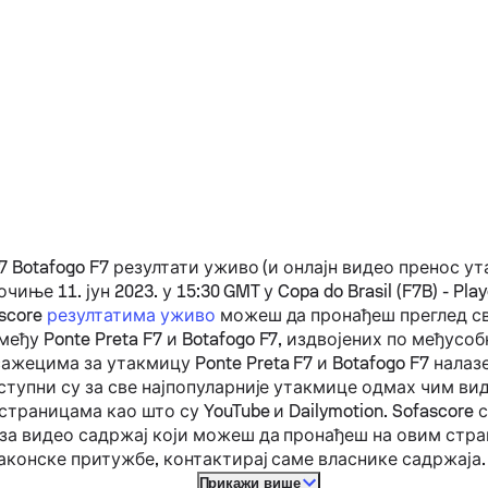
7
Botafogo F7
резултати уживо (и онлајн видео пренос у
почиње 11. јун 2023. у 15:30 GMT у Copa do Brasil (F7B) - Play
ascore
резултатима уживо
можеш да пронађеш преглед с
змеђу
Ponte Preta F7
и
Botafogo F7
, издвојених по међусо
сажецима за утакмицу
Ponte Preta F7
и
Botafogo F7
налазе
ступни су за све најпопуларније утакмице одмах чим ви
страницама као што су YouTube и Dailymotion. Sofascore 
за видео садржај који можеш да пронађеш на овим стра
аконске притужбе, контактирај саме власнике садржаја.
Прикажи више