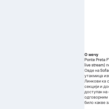
О мечу
Ponte Preta F
live stream) 
Овде на Sof
утакмица и
Линкови ка 
секцији и до
доступан на 
одговорним 
било какве з