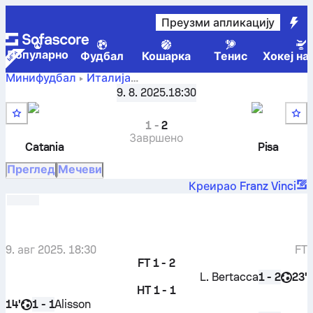
Преузми апликацију
Популарно
Фудбал
Кошарка
Тенис
Хокеј на
Минифудбал
Италија
Catania
Beach Soccer Serie A, Финале Eight
9. 8. 2025.
18:30
,
Финале
Beach Soccer
-
Pisa Beach Soccer
1
-
2
Завршено
Catania
Pisa
Преглед
Мечеви
Креирао Franz Vinci
9. авг 2025. 18:30
FT
FT
1 - 2
L. Bertacca
23'
1 - 2
HT
1 - 1
14'
Alisson
1 - 1