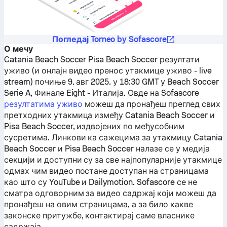
Погледај Torneo by Sofascore
О мечу
Catania Beach Soccer
Pisa Beach Soccer
резултати
уживо (и онлајн видео пренос утакмице уживо - live
stream) почиње 9. авг 2025. у 18:30 GMT у Beach Soccer
Serie A, Финале Eight - Италија.
Овде на Sofascore
резултатима уживо
можеш да пронађеш преглед свих
претходних утакмица између
Catania Beach Soccer
и
Pisa Beach Soccer
, издвојених по међусобним
сусретима. Линкови ка сажецима за утакмицу
Catania
Beach Soccer
и
Pisa Beach Soccer
налазе се у медија
секцији и доступни су за све најпопуларније утакмице
одмах чим видео постане доступан на страницама
као што су YouTube и Dailymotion. Sofascore се не
сматра одговорним за видео садржај који можеш да
пронађеш на овим страницама, а за било какве
законске притужбе, контактирај саме власнике
садржаја.