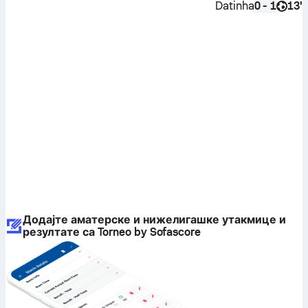
Datinha
13'
0 - 1
Додајте аматерске и нижелигашке утакмице и
резултате са Torneo by Sofascore