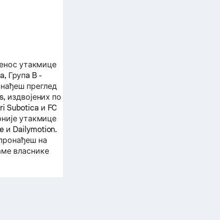
ренос утакмице
a, Групa B -
нађеш преглед
s
, издвојених по
ri Subotica
и
FC
арније утакмице
и Dailymotion.
 пронађеш на
аме власнике