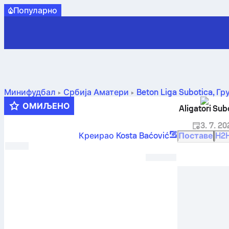
Популарно
Минифудбал
Србија
Аматери
Beton Liga Subotica, Гр
ОМИЉЕНО
Aligatori Sub
3. 7. 20
Креирао Kosta Baćović
Поставе
H2