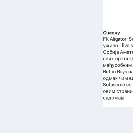
О мечу
FK Aligatori 
уживо - live 
Србија Амат
свих претхо
међусобним 
Beton Boys
на
одмах чим ви
Sofascore с
овим страниц
садржаја.