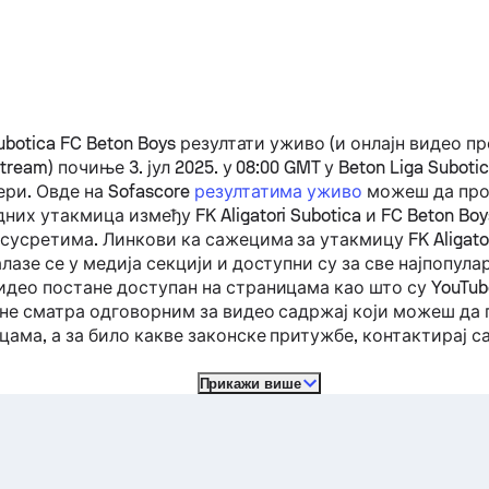
Subotica
FC Beton Boys
резултати уживо (и онлајн видео п
stream) почиње 3. јул 2025. у 08:00 GMT у Beton Liga Subotic
ери.
Овде на Sofascore
резултатима уживо
можеш да про
дних утакмица између
FK Aligatori Subotica
и
FC Beton Boy
сусретима. Линкови ка сажецима за утакмицу
FK Aligato
лазе се у медија секцији и доступни су за све најпопул
део постане доступан на страницама као што су YouTube 
е не сматра одговорним за видео садржај који можеш да
ама, а за било какве законске притужбе, контактирај с
Прикажи више