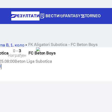
РЕЗУЛТАТИ
ВЕСТИ
FANTASY
TORNEO
FK Aligatori Subotica
-
FC Beton Boys
упa B
,
1. коло
0
-
3
otica
FC Beton Boys
Награђен
25.
08:00
Beton Liga Subotica
H