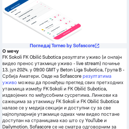
Погледај Torneo by Sofascore
О мечу
FK Sokoli
FK Obilić Subotica
резултати уживо (и онлајн
видео пренос утакмице уживо - live stream) почиње
13. јул 2024. у 09:00 GMT у Beton Liga Subotica, Групa B -
Србија Аматери.
Овде на Sofascore
резултатима
уживо
можеш да пронађеш преглед свих претходних
утакмица између
FK Sokoli
и
FK Obilić Subotica
,
издвојених по међусобним сусретима. Линкови ка
сажецима за утакмицу
FK Sokoli
и
FK Obilić Subotica
налазе се у медија секцији и доступни су за све
најпопуларније утакмице одмах чим видео постане
доступан на страницама као што су YouTube и
Dailymotion. Sofascore се не сматра одговорним за