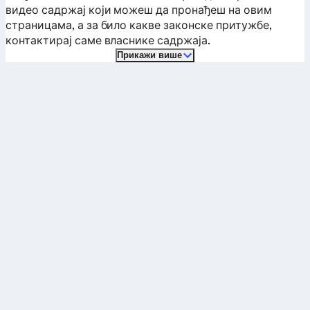
видео садржај који можеш да пронађеш на овим
страницама, а за било какве законске притужбе,
контактирај саме власнике садржаја.
Прикажи више