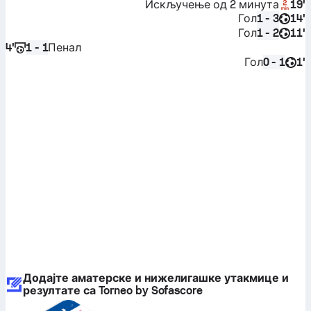
Искључење од 2 минута
19'
Гол
14'
1 - 3
Гол
11'
1 - 2
4'
Пенал
1 - 1
Гол
1'
0 - 1
Додајте аматерске и нижелигашке утакмице и
резултате са Torneo by Sofascore