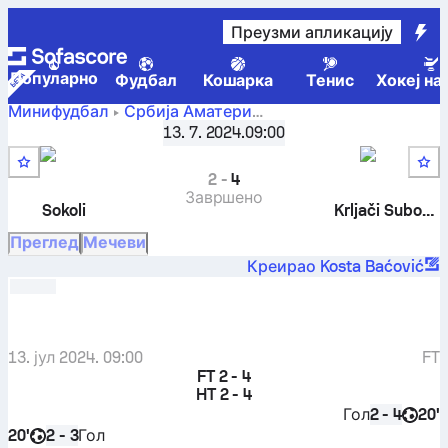
Преузми апликацију
Популарно
Фудбал
Кошарка
Тенис
Хокеј на
Минифудбал
Србија
Аматери
FK Sokoli
-
FK
Beton Liga Subotica, Групa B
13. 7. 2024.
,
09:00
2. коло
Obilić Subotica
2
-
4
Завршено
Sokoli
Krljači Subotica
Преглед
Мечеви
Креирао Kosta Baćović
13. јул 2024. 09:00
FT
FT
2 - 4
HT
2 - 4
Гол
20'
2 - 4
20'
Гол
2 - 3