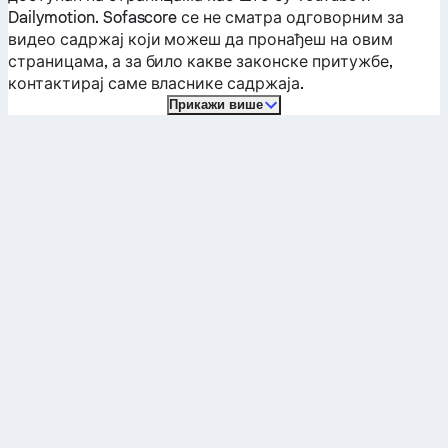
Dailymotion. Sofascore се не сматра одговорним за
видео садржај који можеш да пронађеш на овим
страницама, а за било какве законске притужбе,
контактирај саме власнике садржаја.
Прикажи више