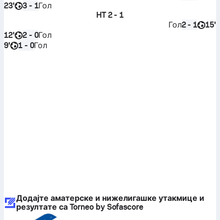
23'
Гол
3 - 1
HT
2 - 1
Гол
15'
2 - 1
12'
Гол
2 - 0
9'
Гол
1 - 0
Додајте аматерске и нижелигашке утакмице и
резултате са Torneo by Sofascore