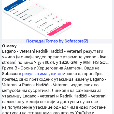
Погледај Torneo by Sofascore
О мечу
Lagano - Veterani
Radnik Hadžići - Veterani
резултати
уживо (и онлајн видео пренос утакмице уживо - live
stream) почиње 7. јун 2024. у 16:30 GMT у MNT FIS GOL,
Групa B - Босна и Херцеговина Аматери.
Овде на
Sofascore
резултатима уживо
можеш да пронађеш
преглед свих претходних утакмица између
Lagano -
Veterani
и
Radnik Hadžići - Veterani
, издвојених по
међусобним сусретима. Линкови ка сажецима за
утакмицу
Lagano - Veterani
и
Radnik Hadžići - Veterani
налазе се у медија секцији и доступни су за све
најпопуларније утакмице одмах чим видео постане
доступан на страницама као што су YouTube и