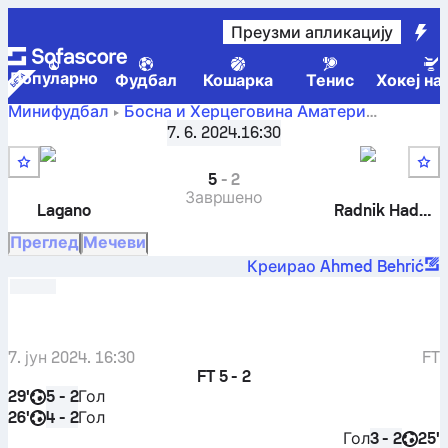
Преузми апликацију
Популарно
Фудбал
Кошарка
Тенис
Хокеј на
Минифудбал
Босна и Херцеговина
Аматери
Lagano - Veterani
-
MNT FIS GOL, Групa B
7. 6. 2024.
,
2. коло
16:30
Radnik Hadžići - Veterani
5
-
2
Завршено
Lagano
Radnik Hadžići
Преглед
Мечеви
Креирао Ahmed Behrić
7. јун 2024. 16:30
FT
FT
5 - 2
29'
Гол
5 - 2
26'
Гол
4 - 2
Гол
25'
3 - 2