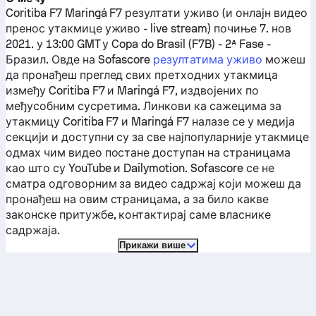
Coritiba F7
Maringá F7
резултати уживо (и онлајн видео
пренос утакмице уживо - live stream) почиње 7. нов
2021. у 13:00 GMT у Copa do Brasil (F7B) - 2ª Fase -
Бразил.
Овде на Sofascore
резултатима уживо
можеш
да пронађеш преглед свих претходних утакмица
између
Coritiba F7
и
Maringá F7
, издвојених по
међусобним сусретима. Линкови ка сажецима за
утакмицу
Coritiba F7
и
Maringá F7
налазе се у медија
секцији и доступни су за све најпопуларније утакмице
одмах чим видео постане доступан на страницама
као што су YouTube и Dailymotion. Sofascore се не
сматра одговорним за видео садржај који можеш да
пронађеш на овим страницама, а за било какве
законске притужбе, контактирај саме власнике
садржаја.
Прикажи више