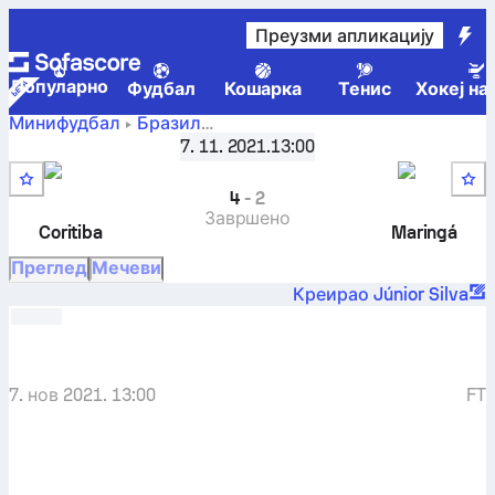
Преузми апликацију
Популарно
Фудбал
Кошарка
Тенис
Хокеј на
Минифудбал
Бразил
Coritiba F7
-
Copa do Brasil (F7B) - 2ª Fase
7. 11. 2021.
,
13:00
Финале
Maringá F7
4
-
2
Завршено
Coritiba
Maringá
Преглед
Мечеви
Креирао Júnior Silva
7. нов 2021. 13:00
FT