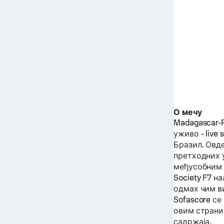
О мечу
Madagascar-
уживо - live 
Бразил.
Овде
претходних 
међусобним 
Society F7
на
одмах чим ви
Sofascore с
овим страниц
садржаја.