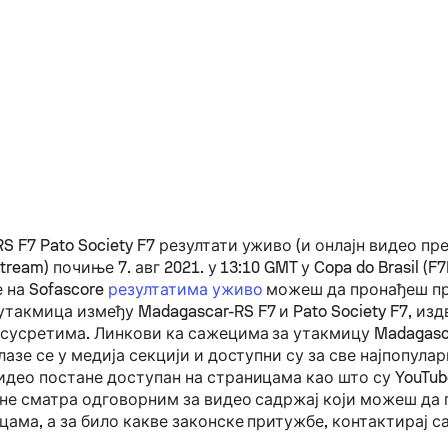
RS F7
Pato Society F7
резултати уживо (и онлајн видео пр
stream) почиње 7. авг 2021. у 13:10 GMT у Copa do Brasil (F7B
 на Sofascore
резултатима уживо
можеш да пронађеш пр
утакмица између
Madagascar-RS F7
и
Pato Society F7
, изд
сусретима. Линкови ка сажецима за утакмицу
Madagasc
лазе се у медија секцији и доступни су за све најпопула
део постане доступан на страницама као што су YouTube 
е не сматра одговорним за видео садржај који можеш да
ама, а за било какве законске притужбе, контактирај с