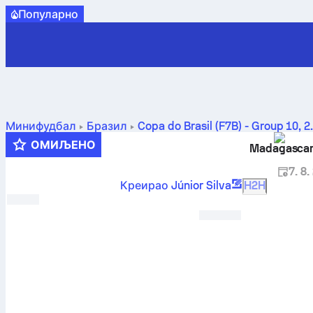
Популарно
Минифудбал
Бразил
Copa do Brasil (F7B) - Group 10
,
2
ОМИЉЕНО
Madagascar
7. 8.
Креирао Júnior Silva
H2H