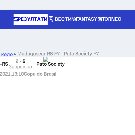
РЕЗУЛТАТИ
ВЕСТИ
FANTASY
TORNEO
Madagascar-RS F7
-
Pato Society F7
. коло
2
-
6
-RS
Pato Society
Завршено
 2021.
13:10
Copa do Brasil