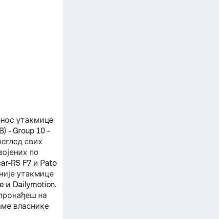
енос утакмице
) - Group 10 -
еглед свих
војених по
ar-RS F7
и
Pato
рније утакмице
и Dailymotion.
 пронађеш на
аме власнике