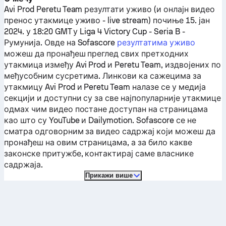
Avi Prod
Peretu Team
резултати уживо (и онлајн видео
пренос утакмице уживо - live stream) почиње 15. јан
2024. у 18:20 GMT у Liga 4 Victory Cup - Seria B -
Румунија.
Овде на Sofascore
резултатима уживо
можеш да пронађеш преглед свих претходних
утакмица између
Avi Prod
и
Peretu Team
, издвојених по
међусобним сусретима. Линкови ка сажецима за
утакмицу
Avi Prod
и
Peretu Team
налазе се у медија
секцији и доступни су за све најпопуларније утакмице
одмах чим видео постане доступан на страницама
као што су YouTube и Dailymotion. Sofascore се не
сматра одговорним за видео садржај који можеш да
пронађеш на овим страницама, а за било какве
законске притужбе, контактирај саме власнике
садржаја.
Прикажи више