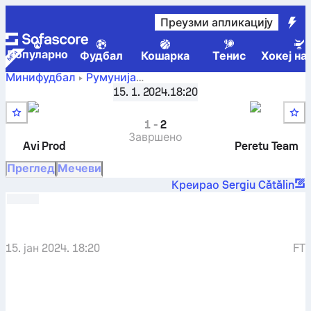
Преузми апликацију
Популарно
Фудбал
Кошарка
Тенис
Хокеј на
Минифудбал
Румунија
Avi Prod
-
Peretu
Liga 4 Victory Cup - Seria B
15. 1. 2024.
,
23. коло
18:20
Team
1
-
2
Завршено
Avi Prod
Peretu Team
Преглед
Мечеви
Креирао Sergiu Cătălin
15. јан 2024. 18:20
FT