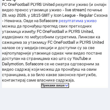
FC OneFootball
PLYRS United
резултати уживо (и онлајн
видео пренос утакмице уживо - live stream) почиње
29. мар 2026. у 18:15 GMT у Icon League - Regular Сезона
- Немачка.
Овде на Sofascore
резултатима уживо
можеш да пронађеш преглед свих претходних
утакмица између
FC OneFootball
и
PLYRS United
,
издвојених по међусобним сусретима. Линкови ка
сажецима за утакмицу
FC OneFootball
и
PLYRS United
налазе се у медија секцији и доступни су за све
најпопуларније утакмице одмах чим видео постане
доступан на страницама као што су YouTube и
Dailymotion. Sofascore се не сматра одговорним за
видео садржај који можеш да пронађеш на овим
страницама, а за било какве законске притужбе,
контактирај саме власнике садржаја.
Прикажи више