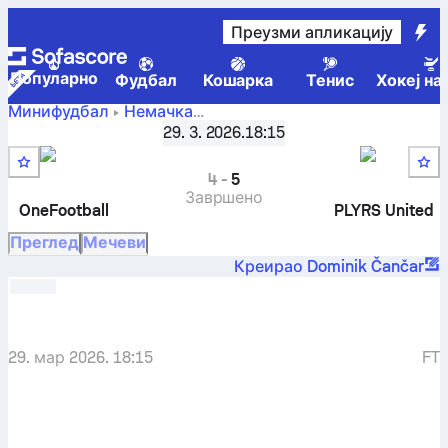
Преузми апликацију
Популарно
Фудбал
Кошарка
Тенис
Хокеј на
Минифудбал
Немачка
FC OneFootball
Icon League - Regular Сезона
29. 3. 2026.
,
18:15
3. коло
-
PLYRS United
4
-
5
Завршено
OneFootball
PLYRS United
Преглед
Мечеви
Креирао Dominik Čančar
29. мар 2026. 18:15
FT