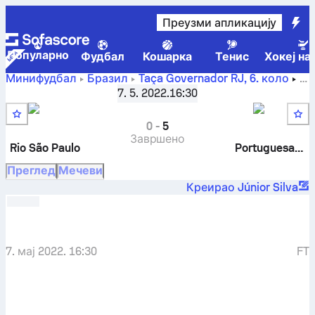
Преузми апликацију
Популарно
Фудбал
Кошарка
Тенис
Хокеј на
Минифудбал
Бразил
Taça Governador RJ
,
6. коло
Rio São Paulo F7
-
Portuguesa-RJ F7
7. 5. 2022.
16:30
0
-
5
Завршено
Rio São Paulo
Portuguesa-RJ
Преглед
Мечеви
Креирао Júnior Silva
7. мај 2022. 16:30
FT