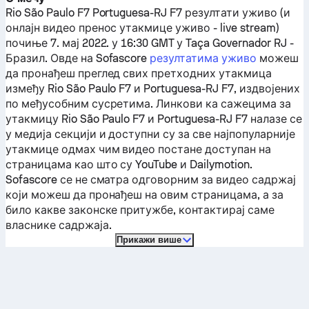
Rio São Paulo F7
Portuguesa-RJ F7
резултати уживо (и
онлајн видео пренос утакмице уживо - live stream)
почиње 7. мај 2022. у 16:30 GMT у Taça Governador RJ -
Бразил.
Овде на Sofascore
резултатима уживо
можеш
да пронађеш преглед свих претходних утакмица
између
Rio São Paulo F7
и
Portuguesa-RJ F7
, издвојених
по међусобним сусретима. Линкови ка сажецима за
утакмицу
Rio São Paulo F7
и
Portuguesa-RJ F7
налазе се
у медија секцији и доступни су за све најпопуларније
утакмице одмах чим видео постане доступан на
страницама као што су YouTube и Dailymotion.
Sofascore се не сматра одговорним за видео садржај
који можеш да пронађеш на овим страницама, а за
било какве законске притужбе, контактирај саме
власнике садржаја.
Прикажи више