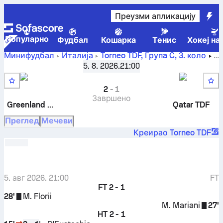
Преузми апликацију
Популарно
Фудбал
Кошарка
Тенис
Хокеј на
Минифудбал
Италија
Torneo TDF, Групa C
,
3. коло
Greenland TDF
-
Qatar TDF
5. 8. 2026.
21:00
2
-
1
Завршено
Greenland TDF
Qatar TDF
Преглед
Мечеви
Креирао Torneo TDF
5. авг 2026. 21:00
FT
FT
2 - 1
28'
M. Florii
M. Mariani
27'
HT
2 - 1