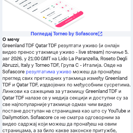
Погледај Torneo by Sofascore
О мечу
Greenland TDF
Qatar TDF
резултати уживо (и онлајн
видео пренос утакмице уживо - live stream) почиње 5.
авг 2026. у 21:00 GMT на Lido La Paranzella, Roseto Degli
Abruzzi, Italy у Torneo TDF, Групa C - Италија.
Овде на
Sofascore
резултатима уживо
можеш да пронађеш
преглед свих претходних утакмица између
Greenland
TDF
и
Qatar TDF
, издвојених по међусобним сусретима.
Линкови ка сажецима за утакмицу
Greenland TDF
и
Qatar TDF
налазе се у медија секцији и доступни су за
све најпопуларније утакмице одмах чим видео
постане доступан на страницама као што су YouTube и
Dailymotion. Sofascore се не сматра одговорним за
видео садржај који можеш да пронађеш на овим
страницама, а за било какве законске притужбе,