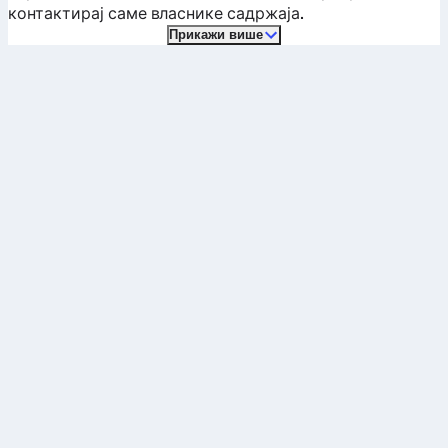
контактирај саме власнике садржаја.
Прикажи више