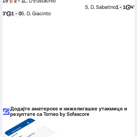
15'
L. D'Eustachio
2 - 1
S. D. Sabatino
4'
1 - 1
3'
S. D. Giacinto
1 - 0
Додајте аматерске и нижелигашке утакмице и
резултате са Torneo by Sofascore