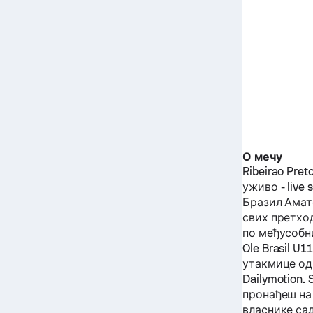
О мечу
Ribeirao Pret
уживо - live 
Бразил Амат
свих претхо
по међусобн
Ole Brasil U1
утакмице од
Dailymotion.
пронађеш на
власнике са