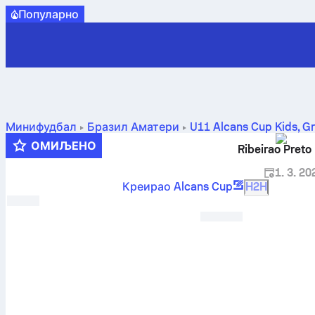
Популарно
Минифудбал
Бразил
Аматери
U11 Alcans Cup Kids, G
ОМИЉЕНО
1. 3. 20
Креирао Alcans Cup
H2H