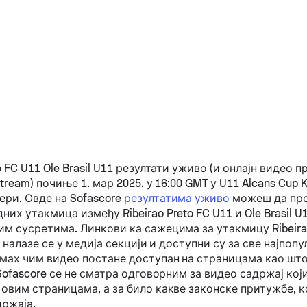
o FC U11
Ole Brasil U11
резултати уживо (и онлајн видео п
stream) почиње 1. мар 2025. у 16:00 GMT у U11 Alcans Cup Ki
ери.
Овде на Sofascore
резултатима уживо
можеш да про
дних утакмица између
Ribeirao Preto FC U11
и
Ole Brasil U
им сусретима. Линкови ка сажецима за утакмицу
Ribeir
1
налазе се у медија секцији и доступни су за све најпопу
мах чим видео постане доступан на страницама као што 
 Sofascore се не сматра одговорним за видео садржај ко
 овим страницама, а за било какве законске притужбе, к
држаја.