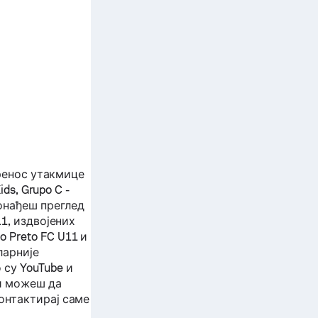
ренос утакмице
ds, Grupo C -
нађеш преглед
11
, издвојених
ao Preto FC U11
и
ларније
су YouTube и
ји можеш да
онтактирај саме