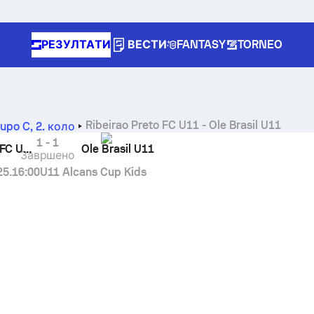
РЕЗУЛТАТИ
ВЕСТИ
FANTASY
TORNEO
Ribeirao Preto FC U11
-
Ole Brasil U11
rupo C
,
2. коло
1
-
1
Ribeirao Preto FC U11
Ole Brasil U11
Завршено
25.
16:00
U11 Alcans Cup Kids