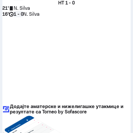
HT
1 - 0
21'
N. Silva
16'
N. Silva
1 - 0
Додајте аматерске и нижелигашке утакмице и
резултате са Torneo by Sofascore