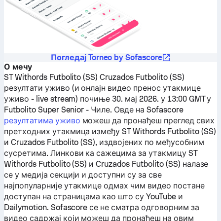
Погледај Torneo by Sofascore
О мечу
ST Withords Futbolito (SS)
Cruzados Futbolito (SS)
резултати уживо (и онлајн видео пренос утакмице
уживо - live stream) почиње 30. мај 2026. у 13:00 GMT у
Futbolito Super Senior - Чиле.
Овде на Sofascore
резултатима уживо
можеш да пронађеш преглед свих
претходних утакмица између
ST Withords Futbolito (SS)
и
Cruzados Futbolito (SS)
, издвојених по међусобним
сусретима. Линкови ка сажецима за утакмицу
ST
Withords Futbolito (SS)
и
Cruzados Futbolito (SS)
налазе
се у медија секцији и доступни су за све
најпопуларније утакмице одмах чим видео постане
доступан на страницама као што су YouTube и
Dailymotion. Sofascore се не сматра одговорним за
видео садржај који можеш да пронађеш на овим