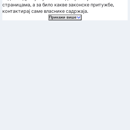
страницама, а за било какве законске притужбе,
контактирај саме власнике садржаја.
Прикажи више