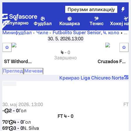
Преузми апликацију
Популарно
Фудбал
Кошарка
Тенис
Хокеј на
Минифудбал
Чиле
Futbolito Super Senior
,
4. коло
ST Withords Futbolito (SS)
-
Cruzados Futbolito (SS)
30. 5. 2026.
13:00
4
-
0
Завршено
ST Withords Futbolito (SS)
Cruzados Futbolito (SS)
Преглед
Мечеви
Креирао Liga Chicureo Norte
30. мај 2026. 13:00
FT
-
Гол
2 - 0
FT
4 - 0
70'
Гол
4 - 0
69'
N. Silva
3 - 0