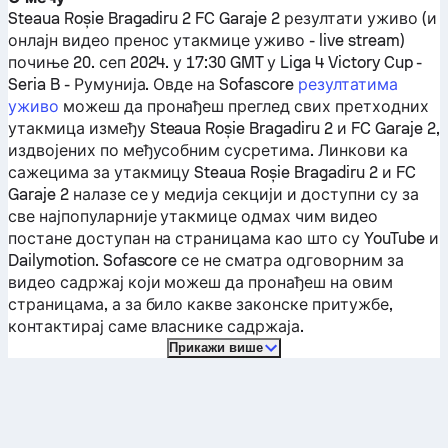
Steaua Roșie Bragadiru 2
FC Garaje 2
резултати уживо (и
онлајн видео пренос утакмице уживо - live stream)
почиње 20. сеп 2024. у 17:30 GMT у Liga 4 Victory Cup -
Seria B - Румунија.
Овде на Sofascore
резултатима
уживо
можеш да пронађеш преглед свих претходних
утакмица између
Steaua Roșie Bragadiru 2
и
FC Garaje 2
,
издвојених по међусобним сусретима. Линкови ка
сажецима за утакмицу
Steaua Roșie Bragadiru 2
и
FC
Garaje 2
налазе се у медија секцији и доступни су за
све најпопуларније утакмице одмах чим видео
постане доступан на страницама као што су YouTube и
Dailymotion. Sofascore се не сматра одговорним за
видео садржај који можеш да пронађеш на овим
страницама, а за било какве законске притужбе,
контактирај саме власнике садржаја.
Прикажи више