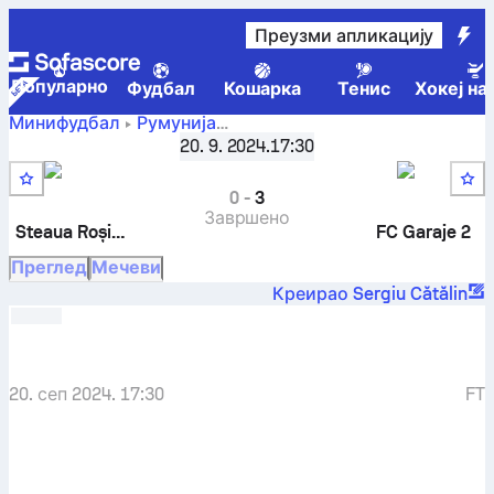
Преузми апликацију
Популарно
Фудбал
Кошарка
Тенис
Хокеј на
Минифудбал
Румунија
Steaua Roșie
Liga 4 Victory Cup - Seria B
20. 9. 2024.
,
26. коло
17:30
Bragadiru 2
-
FC Garaje 2
0
-
3
Завршено
Steaua Roșie Bragadiru 2
FC Garaje 2
Преглед
Мечеви
Креирао Sergiu Cătălin
20. сеп 2024. 17:30
FT