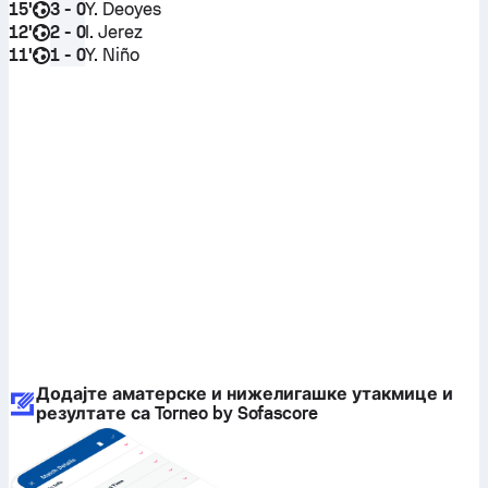
15'
Y. Deoyes
3 - 0
12'
I. Jerez
2 - 0
11'
Y. Niño
1 - 0
Додајте аматерске и нижелигашке утакмице и
резултате са Torneo by Sofascore