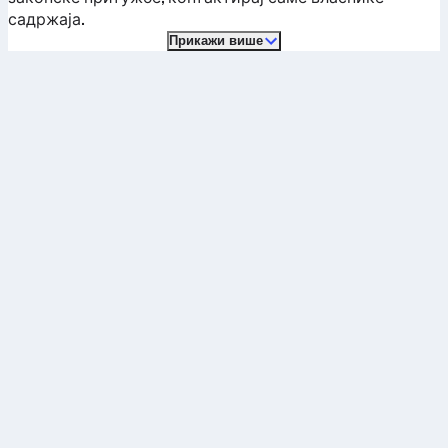
садржаја.
Прикажи више