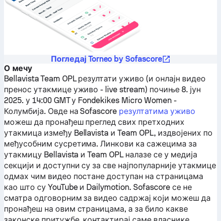
Погледај Torneo by Sofascore
О мечу
Bellavista
Team OPL
резултати уживо (и онлајн видео
пренос утакмице уживо - live stream) почиње 8. јун
2025. у 14:00 GMT у Fondekikes Micro Women -
Колумбија.
Овде на Sofascore
резултатима уживо
можеш да пронађеш преглед свих претходних
утакмица између
Bellavista
и
Team OPL
, издвојених по
међусобним сусретима. Линкови ка сажецима за
утакмицу
Bellavista
и
Team OPL
налазе се у медија
секцији и доступни су за све најпопуларније утакмице
одмах чим видео постане доступан на страницама
као што су YouTube и Dailymotion. Sofascore се не
сматра одговорним за видео садржај који можеш да
пронађеш на овим страницама, а за било какве
законске притужбе, контактирај саме власнике