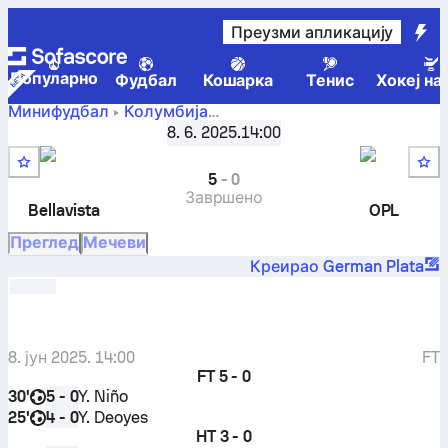
Преузми апликацију
Популарно
Фудбал
Кошарка
Тенис
Хокеј на
Минифудбал
Колумбија
Bellavista
-
Team
Fondekikes Micro Women
8. 6. 2025.
,
5. коло
14:00
OPL
5
-
0
Завршено
Bellavista
OPL
Преглед
Мечеви
Креирао German Plata
8. јун 2025. 14:00
FT
FT
5 - 0
30'
Y. Niño
5 - 0
25'
Y. Deoyes
4 - 0
HT
3 - 0