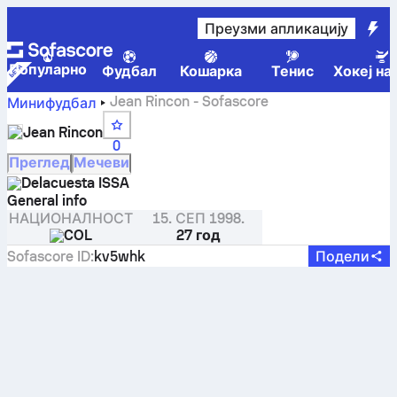
Преузми апликацију
Популарно
Фудбал
Кошарка
Тенис
Хокеј на
Jean Rincon - Sofascore
Минифудбал
Jean Rincon
0
Преглед
Мечеви
Delacuesta ISSA
General info
НАЦИОНАЛНОСТ
15. СЕП 1998.
COL
27 год
Sofascore ID
:
kv5whk
Подели