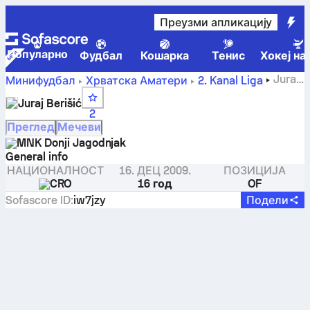
Преузми апликацију
Популарно
Фудбал
Кошарка
Тенис
Хокеј на
Juraj
Минифудбал
Хрватска
Аматери
2. Kanal Liga
Berišić - Sofascore
Juraj Berišić
2
Преглед
Мечеви
MNK Donji Jagodnjak
General info
НАЦИОНАЛНОСТ
16. ДЕЦ 2009.
ПОЗИЦИЈА
CRO
16 год
OF
Sofascore ID
:
iw7jzy
Подели