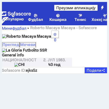
Преузми апликацију
Популарно
Фудбал
Кошарка
Тенис
Хокеј на
Roberto Macaya Macaya - Sofascore
Минифудбал
Roberto Macaya Macaya
0
Преглед
Мечеви
La Gloria Futbolito SSR
General info
НАЦИОНАЛНОСТ
2. ЈУЛ 1983.
CHI
43 год
Sofascore ID
:
ejks5z
Подели