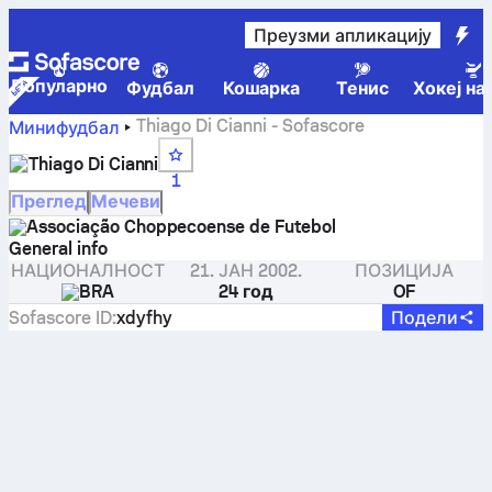
Преузми апликацију
Популарно
Фудбал
Кошарка
Тенис
Хокеј на
Thiago Di Cianni - Sofascore
Минифудбал
Thiago Di Cianni
1
Преглед
Мечеви
Associação Choppecoense de Futebol
General info
НАЦИОНАЛНОСТ
21. ЈАН 2002.
ПОЗИЦИЈА
BRA
24 год
OF
Sofascore ID
:
xdyfhy
Подели