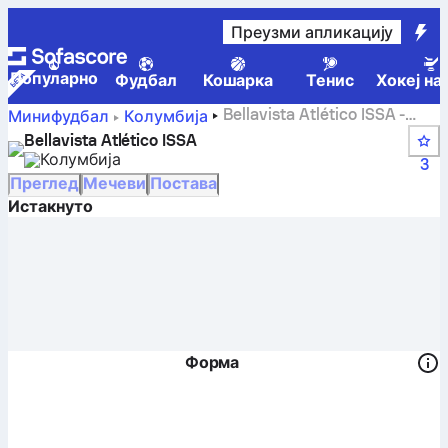
Преузми апликацију
Популарно
Фудбал
Кошарка
Тенис
Хокеј на
Bellavista Atlético ISSA -
Минифудбал
Колумбија
Sofascore
Bellavista Atlético ISSA
Колумбија
3
Преглед
Мечеви
Постава
Истакнуто
Форма