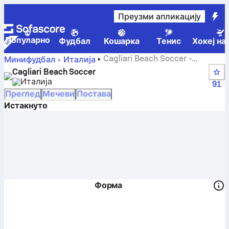
Преузми апликацију
Популарно
Фудбал
Кошарка
Тенис
Хокеј на
Cagliari Beach Soccer -
Минифудбал
Италија
Sofascore
Cagliari Beach Soccer
Италија
91
Преглед
Мечеви
Постава
Истакнуто
Форма