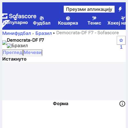
Преузми апликацију
Популарно
Фудбал
Кошарка
Тенис
Хокеј на
Democrata-DF F7 - Sofascore
Минифудбал
Бразил
Democrata-DF F7
Бразил
1
Преглед
Мечеви
Истакнуто
Форма