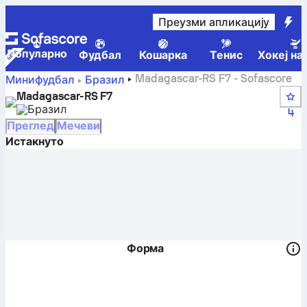
Преузми апликацију
Популарно
Фудбал
Кошарка
Тенис
Хокеј на
Madagascar-RS F7 - Sofascore
Минифудбал
Бразил
Madagascar-RS F7
Бразил
4
Преглед
Мечеви
Истакнуто
Форма