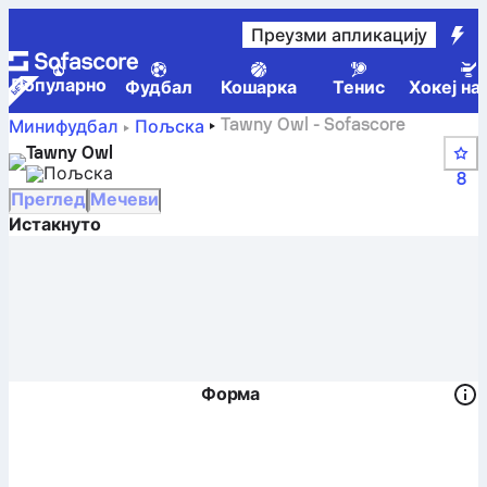
Преузми апликацију
Популарно
Фудбал
Кошарка
Тенис
Хокеј на
Tawny Owl - Sofascore
Минифудбал
Пољска
Tawny Owl
Пољска
8
Преглед
Мечеви
Истакнуто
Форма