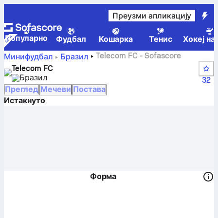
Преузми апликацију
Популарно
Фудбал
Кошарка
Тенис
Хокеј на
Telecom FC - Sofascore
Минифудбал
Бразил
Telecom FC
Бразил
32
Преглед
Мечеви
Постава
Истакнуто
Форма